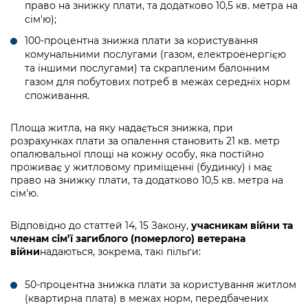
Підприємства, установи, організації
право на знижку плати, та додатково 10,5 кв. метра на
Уряд» – місцевий рівень»
Про відкриті дані
сім'ю);
Портал Захисників та Захисниць
Kyiv International Relations
Важливе під час воєнного стану
100-процентна знижка плати за користування
Портал даних Києва
Безбар'єрність
комунальними послугами (газом, електроенергією
Річні звіти
та іншими послугами) та скрапленим балонним
Публічні дашборди
Портал послуг
газом для побутових потреб в межах середніх норм
Гендерна політика
споживання.
Міський застосунок Київ Цифровий
Безбар'єрність
Площа житла, на яку надається знижка, при
Важливе під час воєнного стану
розрахунках плати за опалення становить 21 кв. метр
Київська міська військова адміністрація
опалювальної площі на кожну особу, яка постійно
проживає у житловому приміщенні (будинку) і має
право на знижку плати, та додатково 10,5 кв. метра на
сім'ю.
Відповідно до статтей 14, 15 Закону,
учасникам війни та
членам сім’ї загиблого (померлого) ветерана
війни
надаються, зокрема, такі пільги:
50-процентна знижка плати за користування житлом
(квартирна плата) в межах норм, передбачених