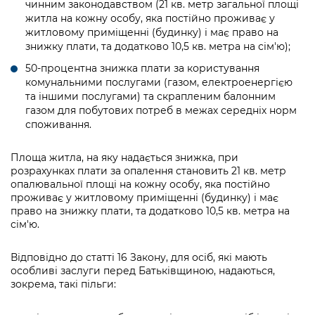
чинним законодавством (21 кв. метр загальної площі
житла на кожну особу, яка постійно проживає у
житловому приміщенні (будинку) і має право на
знижку плати, та додатково 10,5 кв. метра на сім'ю);
50-процентна знижка плати за користування
комунальними послугами (газом, електроенергією
та іншими послугами) та скрапленим балонним
газом для побутових потреб в межах середніх норм
споживання.
Площа житла, на яку надається знижка, при
розрахунках плати за опалення становить 21 кв. метр
опалювальної площі на кожну особу, яка постійно
проживає у житловому приміщенні (будинку) і має
право на знижку плати, та додатково 10,5 кв. метра на
сім'ю.
Відповідно до статті 16 Закону, для осіб, які мають
особливі заслуги перед Батьківщиною, надаються,
зокрема, такі пільги: