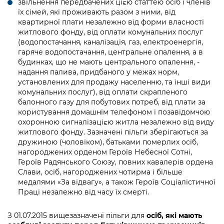
звільнення передбачених цією статтею осіб і членів
їх сімей, які проживають разом з ними, від
квартирної плати незалежно від форми власності
житлового фонду, від оплати комунальних послуг
(водопостачання, каналізація, газ, електроенергія,
гаряче водопостачання, центральне опалення, а в
будинках, що не мають центрального опалення, -
надання палива, придбаного у межах норм,
установлених для продажу населенню, та інші види
комунальних послуг), від оплати скрапленого
балонного газу для побутових потреб, від плати за
користування домашнім телефоном і позавідомчою
охоронною сигналізацією житла незалежно від виду
житлового фонду. Зазначені пільги зберігаються за
дружиною (чоловіком), батьками померлих осіб,
нагороджених орденом Героїв Небесної Сотні,
Героїв Радянського Союзу, повних кавалерів ордена
Слави, осіб, нагороджених чотирма і більше
медалями «За відвагу», а також Героїв Соціалістичної
Праці незалежно від часу їх смерті.
З 01.07.2015 вищезазначені пільги для
осіб, які мають