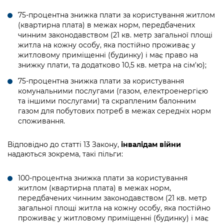
інформації
Рішення та розпорядження
Освіта та навчальні заклади
Громадська експертиза
Медіагалерея
75-процентна знижка плати за користування житлом
Інформація з обмеженим доступом
Портал Послуг
(квартирна плата) в межах норм, передбачених
Проєкти розпоряджень, що
Дороги, транспорт та парковки
Громадський бюджет
Підписатися на новини та анонси від
чинним законодавством (21 кв. метр загальної площі
перебувають на погодженні КМВА
Подати запит онлайн
КМДА / Subscribe to announcements
житла на кожну особу, яка постійно проживає у
Навколишнє середовище міста
Консультації з громадськістю
from the KCSA
житловому приміщенні (будинку) і має право на
Рішення Київради
Проекти нормативно-правових та
знижку плати, та додатково 10,5 кв. метра на сім'ю);
Містобудування та земельні ділянки
Громадська рада
інших актів
Порядок акредитації медіа /
Контактна інформація
75-процентна знижка плати за користування
Accreditation process
комунальними послугами (газом, електроенергією
Культура, спорт, дозвілля
Петиції
Нормативна база
та іншими послугами) та скрапленим балонним
Графік роботи та прийому громадян
Подати журналістський запит /
газом для побутових потреб в межах середніх норм
Бізнес та ліцензування
Відкритий бюджет
Питання і відповіді про публічну
Submitting a media request
споживання.
Вакансії
інформацію
Фінанси та бюджет
Контактний центр
Зйомки в лікарнях в умовах воєнного
Статистика
Відповідно до статті 13 Закону,
інвалідам війни
Порядок оскарження рішень, дій чи
стану / Rules for media coverage of
надаються зокрема, такі пільги:
Безпека та правопорядок
Допомога учасникам АТО
бездіяльності розпорядників інформації
hospitals at work under martial law
Звернення громадян
Ритуальні послуги
Рада з питань внутрішньо переміщених
100-процентна знижка плати за користування
Звіти про опрацювання запитів на
Контакти для медіа / Contacts for mass
Регуляторна діяльність
житлом (квартирна плата) в межах норм,
осіб при Київській міській військовій
публічну інформацію
media
Іноземцям / For foreigners
передбачених чинним законодавством (21 кв. метр
адміністрації
Промисловість і наука Києва
загальної площі житла на кожну особу, яка постійно
Інформація для споживачів
Пам'ятки культурної спадщини
проживає у житловому приміщенні (будинку) і має
«Ініціатива «Партнерство «Відкритий