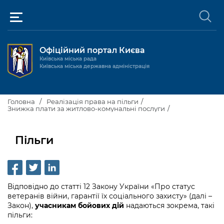
Офіційний портал Києва
Київська міська рада
Київська міська державна адміністрація
Київ та міська влада
Головна
Реалізація права на пільги
Знижка плати за житлово-комунальні послуги
Міські послуги
Київський міський голова
Пільги
Громадськості
Київська міська рада
Будинок та комунальні послуги
Публічна інформація
Про Київ
Пільги, субсидії та соціальний захист
Реєстр громадських об'єднань
Відповідно до статті 12 Закону України «Про статус
Керівництво КМДА
Для медіа / For Media
Паспорт, свідоцтва та довідки
Громадські слухання
Доступ до публічної інформації
ветеранів війни, гарантії їх соціального захисту» (далі –
Закон),
учасникам бойових дій
надаються зокрема, такі
Структура
Версія для людей з
Лікарні та медицина
Запобігання
Місцеві ініціативи
Про систему обліку публічної
Новини та Анонси
пільги:
порушеннями
корупції
зору