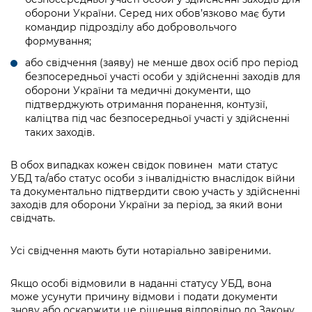
оборони України. Серед них обов’язково має бути
командир підрозділу або добровольчого
формування;
або свідчення (заяву) не менше двох осіб про період
безпосередньої участі особи у здійсненні заходів для
оборони України та медичні документи, що
підтверджують отримання поранення, контузії,
каліцтва під час безпосередньої участі у здійсненні
таких заходів.
В обох випадках кожен свідок повинен мати статус
УБД та/або статус особи з інвалідністю внаслідок війни
та документально підтвердити свою участь у здійсненні
заходів для оборони України за період, за який вони
свідчать.
Усі свідчення мають бути нотаріально завіреними.
Якщо
особі
відмовили в наданні статусу УБД, вона
може усунути причину відмови і подати документи
знову або оскаржити це рішення відповідно до Закону