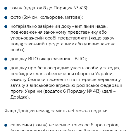
Підприємства, установи, організації
Уряд» – місцевий рівень»
Про відкриті дані
заяву (додаток 8 до Порядку № 413);
Портал Захисників та Захисниць
Kyiv International Relations
Важливе під час воєнного стану
фото (3х4 см, кольорове, матове);
Портал даних Києва
Безбар'єрність
нотаріально завірений документ, який надає
Річні звіти
Публічні дашборди
повноваження законному представнику або
Портал послуг
уповноваженій особі представляти (якщо заяву
Гендерна політика
подає законний представник або уповноважена
Міський застосунок Київ Цифровий
особа);
Безбар'єрність
Важливе під час воєнного стану
довідку ВПО (якщо заявник – ВПО);
Київська міська військова адміністрація
довідку про безпосередню участь особи у заходах,
необхідних для забезпечення оборони України,
захисту безпеки населення та інтересів держави у
зв’язку з військовою агресією російської федерації
проти України (додаток 6 Порядку № 413) (далі –
Довідка).
Якщо Довідки немає, замість неї можна подати:
свідчення (заяву) не менше трьох осіб про період
безпосередньої участі особи у здійсненні заходів для