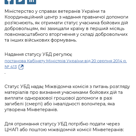
інформації
Рішення та розпорядження
Освіта та навчальні заклади
Громадська експертиза
Медіагалерея
Міністерство у справах ветеранів України та
Інформація з обмеженим доступом
Портал Послуг
Проєкти розпоряджень, що
Координаційний центр з надання правничої допомоги
Дороги, транспорт та парковки
Громадський бюджет
Підписатися на новини та анонси від
роз’яснюють, як отримати статус учасника бойових дій
перебувають на погодженні КМВА
Подати запит онлайн
КМДА / Subscribe to announcements
добровольцям, які захищали країну в перший місяць
Навколишнє середовище міста
Консультації з громадськістю
from the KCSA
повномасштабного вторгнення у складі добровольчих
Рішення Київради
Проекти нормативно-правових та
та інших військових формувань.
Містобудування та земельні ділянки
Громадська рада
інших актів
Порядок акредитації медіа /
Контактна інформація
Accreditation process
Надання статусу УБД регулює
Культура, спорт, дозвілля
Петиції
Нормативна база
постанова Кабінету Міністрів України від 20 серпня 2014 р.
Графік роботи та прийому громадян
Подати журналістський запит /
№ 413
Бізнес та ліцензування
Відкритий бюджет
Питання і відповіді про публічну
Submitting a media request
.
Вакансії
інформацію
Фінанси та бюджет
Контактний центр
Зйомки в лікарнях в умовах воєнного
Статус УБД надає Міжвідомча комісія з питань розгляду
Статистика
Порядок оскарження рішень, дій чи
стану / Rules for media coverage of
матеріалів про визнання учасниками бойових дій та
Безпека та правопорядок
Допомога учасникам АТО
бездіяльності розпорядників інформації
виплати одноразової грошової допомоги в разі
hospitals at work under martial law
Звернення громадян
загибелі (смерті) або інвалідності волонтера, яка
Ритуальні послуги
Рада з питань внутрішньо переміщених
Звіти про опрацювання запитів на
утворена Мінветеранів.
Контакти для медіа / Contacts for mass
Регуляторна діяльність
осіб при Київській міській військовій
публічну інформацію
media
Іноземцям / For foreigners
адміністрації
Для отримання статусу УБД потрібно подати через
Промисловість і наука Києва
Інформація для споживачів
ЦНАП або поштою міжвідомчій комісії Мінветеранів:
Пам'ятки культурної спадщини
«Ініціатива «Партнерство «Відкритий