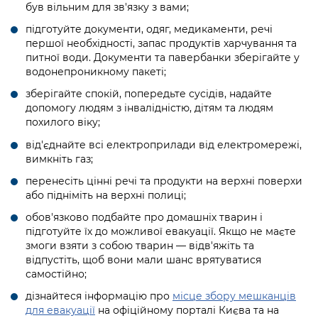
Підприємства, установи, організації
був вільним для зв'язку з вами;
Уряд» – місцевий рівень»
Про відкриті дані
Портал Захисників та Захисниць
підготуйте документи, одяг, медикаменти, речі
Kyiv International Relations
Важливе під час воєнного стану
Портал даних Києва
першої необхідності, запас продуктів харчування та
Безбар'єрність
питної води. Документи та павербанки зберігайте у
Річні звіти
водонепроникному пакеті;
Публічні дашборди
Портал послуг
Гендерна політика
зберігайте спокій, попередьте сусідів, надайте
допомогу людям з інвалідністю, дітям та людям
Міський застосунок Київ Цифровий
похилого віку;
Безбар'єрність
Важливе під час воєнного стану
від'єднайте всі електроприлади від електромережі,
Київська міська військова адміністрація
вимкніть газ;
перенесіть цінні речі та продукти на верхні поверхи
або підніміть на верхні полиці;
обов'язково подбайте про домашніх тварин і
підготуйте їх до можливої евакуації. Якщо не маєте
змоги взяти з собою тварин — відв'яжіть та
відпустіть, щоб вони мали шанс врятуватися
самостійно;
дізнайтеся інформацію про
місце збору мешканців
для евакуації
на офіційному порталі Києва та на