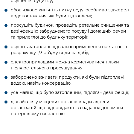
осушення будинку;
обов'язково кип'ятіть питну воду, особливо з джерел
водопостачання, які були підтоплені;
просушіть будинок, проведіть ретельне очищення та
дезінфекцію забрудненого посуду і домашніх речей
та прилеглої до будинку території;
осушіть затоплені підвальні приміщення поетапно, з
розрахунку 1/3 об'єму води на добу;
електроприладами можна користуватися тільки
після ретельного просушування;
заборонено вживати продукти, які були підтоплені
водою, навіть консервацію;
усе майно, що було затопленим, підлягає дезінфекції;
дізнайтеся у місцевих органів влади адреси
організацій, що відповідають за надання допомоги
потерпілому населенню.