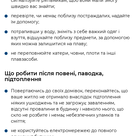
сигналізуйте рятівникам, щоб вони мали змогу
швидко вас знайти;
перевірте, чи немає поблизу постраждалих, надайте
їм допомогу;
потрапивши у воду, зніміть з себе важкий одяг і
взуття, відшукайте поблизу предмети, за допомогою
яких можна залишитися на плаву;
не переповнюйте катери, човни, плоти та інші
плавзасоби.
Що робити після повені, паводка,
підтоплення
Повертаючись до своїх домівок, переконайтесь, що
ваше житло не отримало внаслідок підтоплення
ніяких ушкоджень та не загрожує заваленням,
відсутні провалини в будинку і навколо нього, що
скло не розбите і немає небезпечних уламків та
сміття;
не користуйтесь електромережею до повного