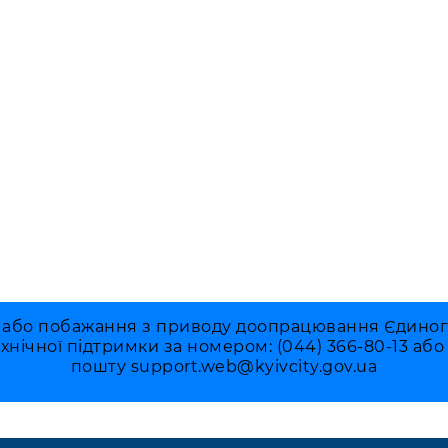
 або побажання з приводу доопрацювання Єдиного 
ехнічної підтримки за номером: (044) 366-80-13 аб
пошту
support.web@kyivcity.gov.ua