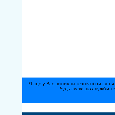
Якщо у Вас виникли технічні питання
будь ласка, до служби т