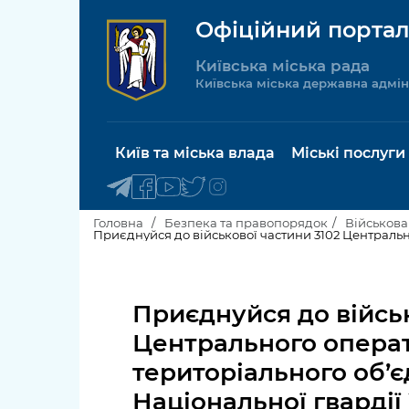
Офіційний портал
Київська міська рада
Київська міська державна адмін
Київ та міська влада
Міські послуги
Головна
Безпека та правопорядок
Військова
Приєднуйся до військової частини 3102 Централь
Київський міський голова
Будинок 
послуги
Приєднуйся до військ
Київська міська рада
Пільги, су
Центрального опера
Про Київ
соціальн
територіального об’
Керівництво КМДА
Паспорт, 
Національної гвардії