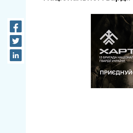
довідки
Структура
Лікарні 
Рішення та розпорядження
Освіта та
Проєкти розпоряджень, що
заклади
перебувають на погодженні
КМВА
Дороги, 
парковки
Навколи
середови