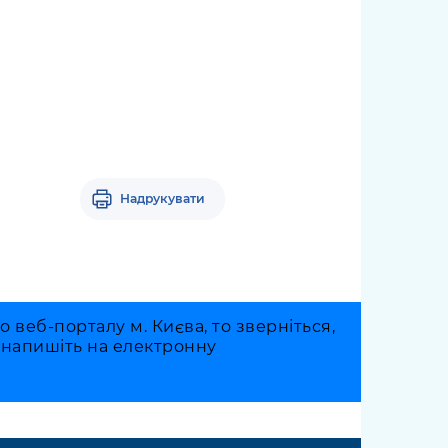
Надрукувати
веб-порталу м. Києва, то зверніться,
о напишіть на електронну