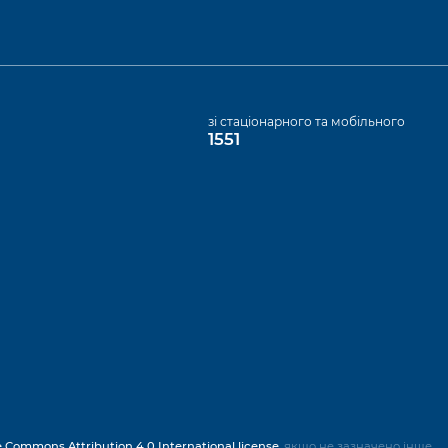
а
зі стаціонарного та мобільного
1551
e Commons Attribution 4.0 International license
, якщо не зазначено інше