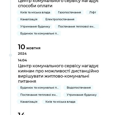
Центр комунального сервісу нагадує
способи оплати
Київ та міська влада
Газопостачання
Ліфт
Каналізація
Електропостачання
Утримання будинку
Постачання теплової енергії та гарячої води
Будинок та комунальні послуги
10
жовтня
2024
14:04
Центр комунального сервісу нагадує
киянам про можливості дистанційно
вирішувати житлово-комунальні
питання
Будинок та комунальні послуги
Водопостачання
Постачання теплової енергії та гарячої води
Утримання будинку
Каналізація
Київ та міська влада