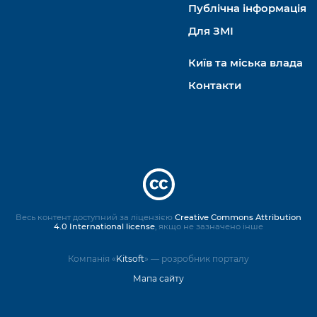
Публічна інформація
Для ЗМІ
Київ та міська влада
Контакти
Весь контент доступний за ліцензією
Creative Commons Attribution
4.0 International license
, якщо не зазначено інше
Компанія «
Kitsoft
» — розробник порталу
Мапа сайту