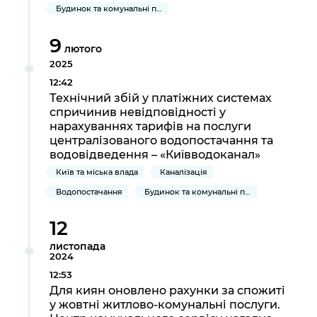
Будинок та комунальні послуги
9
лютого
2025
12:42
Технічний збій у платіжних системах
спричинив невідповідності у
нарахуваннях тарифів на послуги
централізованого водопостачання та
водовідведення – «Київводоканал»
Київ та міська влада
Каналізація
Водопостачання
Будинок та комунальні послуги
12
листопада
2024
12:53
Для киян оновлено рахунки за спожиті
у жовтні житлово-комунальні послуги.