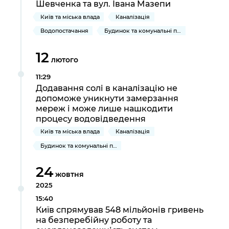
Підприємства, установи, організації
Шевченка та вул. Івана Мазепи
Уряд» – місцевий рівень»
Про відкриті дані
Портал Захисників та Захисниць
Київ та міська влада
Каналізація
Kyiv International Relations
Важливе під час воєнного стану
Портал даних Києва
Водопостачання
Будинок та комунальні послуги
Безбар'єрність
Річні звіти
Публічні дашборди
12
Портал послуг
лютого
Гендерна політика
11:29
Міський застосунок Київ Цифровий
Додавання солі в каналізацію не
Безбар'єрність
допоможе уникнути замерзання
Важливе під час воєнного стану
мереж і може лише нашкодити
Київська міська військова адміністрація
процесу водовідведення
Київ та міська влада
Каналізація
Будинок та комунальні послуги
24
жовтня
2025
15:40
Київ спрямував 548 мільйонів гривень
на безперебійну роботу та