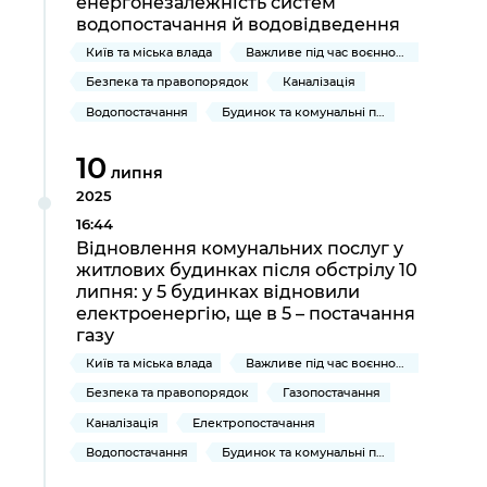
енергонезалежність систем
водопостачання й водовідведення
Київ та міська влада
Важливе під час воєнного стану
Безпека та правопорядок
Каналізація
Водопостачання
Будинок та комунальні послуги
10
липня
2025
16:44
Відновлення комунальних послуг у
житлових будинках після обстрілу 10
липня: у 5 будинках відновили
електроенергію, ще в 5 – постачання
газу
Київ та міська влада
Важливе під час воєнного стану
Безпека та правопорядок
Газопостачання
Каналізація
Електропостачання
Водопостачання
Будинок та комунальні послуги