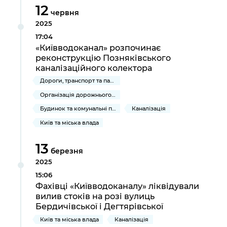
12
червня
2025
17:04
«Київводоканал» розпочинає
реконструкцію Позняківського
каналізаційного колектора
Дороги, транспорт та парковки
Організація дорожнього руху
Будинок та комунальні послуги
Каналізація
Київ та міська влада
13
березня
2025
15:06
Фахівці «Київводоканалу» ліквідували
вилив стоків на розі вулиць
Бердичівської і Дегтярівської
Київ та міська влада
Каналізація