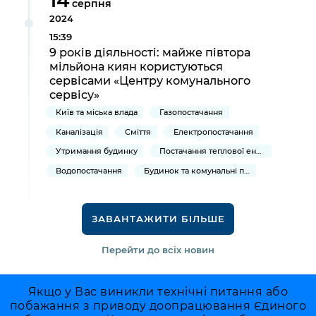
14
серпня
2024
15:39
9 років діяльності: майже півтора
мільйона киян користуються
сервісами «Центру комунального
сервісу»
Київ та міська влада
Газопостачання
Каналізація
Сміття
Електропостачання
Утримання будинку
Постачання теплової енергії та гарячої води
Водопостачання
Будинок та комунальні послуги
ЗАВАНТАЖИТИ БІЛЬШЕ
Перейти до всіх новин
Якщо у Вас виникли технічні питання або
побажання з приводу доопрацювання Єдиного