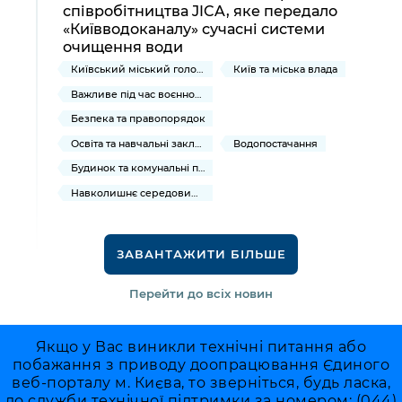
співробітництва JICA, яке передало
«Київводоканалу» сучасні системи
очищення води
Київський міський голова
Київ та міська влада
Важливе під час воєнного стану
Безпека та правопорядок
Освіта та навчальні заклади
Водопостачання
Будинок та комунальні послуги
Навколишнє середовище міста
ЗАВАНТАЖИТИ БІЛЬШЕ
Перейти до всіх новин
Якщо у Вас виникли технічні питання або
побажання з приводу доопрацювання Єдиного
веб-порталу м. Києва, то зверніться, будь ласка,
до служби технічної підтримки за номером: (044)