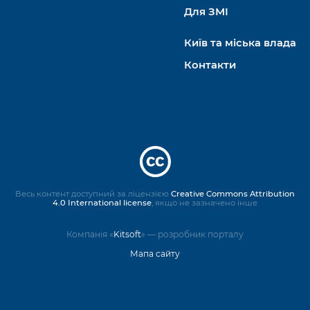
Для ЗМІ
Київ та міська влада
Контакти
Весь контент доступний за ліцензією
Creative Commons Attribution
4.0 International license
, якщо не зазначено інше
Компанія «
Kitsoft
» — розробник порталу
Мапа сайту