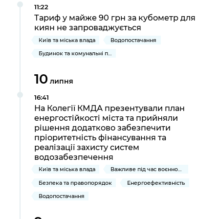
11:22
Тариф у майже 90 грн за кубометр для
киян не запроваджується
Київ та міська влада
Водопостачання
Будинок та комунальні послуги
10
липня
16:41
На Колегії КМДА презентували план
енергостійкості міста та прийняли
рішення додатково забезпечити
пріоритетність фінансування та
реалізації захисту систем
водозабезпечення
Київ та міська влада
Важливе під час воєнного стану
Безпека та правопорядок
Енергоефективність
Водопостачання