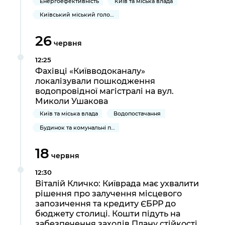
Енергоефективність
Київ та міська влада
Київський міський голова
26
червня
12:25
Фахівці «Київводоканалу»
локалізували пошкодження
водопровідної магістралі на вул.
Миколи Ушакова
Київ та міська влада
Водопостачання
Будинок та комунальні послуги
18
червня
12:30
Віталій Кличко: Київрада має ухвалити
рішення про залучення місцевого
запозичення та кредиту ЄБРР до
бюджету столиці. Кошти підуть на
забезпечення заходів Плану стійкості