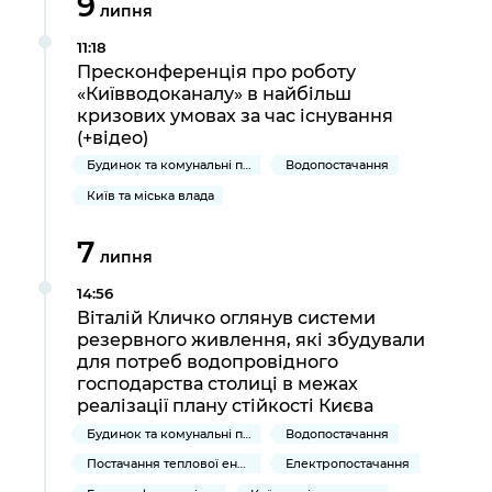
9
липня
11:18
Пресконференція про роботу
«Київводоканалу» в найбільш
кризових умовах за час існування
(+відео)
Будинок та комунальні послуги
Водопостачання
Київ та міська влада
7
липня
14:56
Віталій Кличко оглянув системи
резервного живлення, які збудували
для потреб водопровідного
господарства столиці в межах
реалізації плану стійкості Києва
Будинок та комунальні послуги
Водопостачання
Постачання теплової енергії та гарячої води
Електропостачання