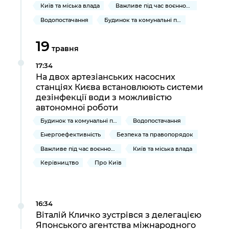
Київ та міська влада
Важливе під час воєнного стану
Водопостачання
Будинок та комунальні послуги
19
травня
17:34
На двох артезіанських насосних
станціях Києва встановлюють системи
дезінфекції води з можливістю
автономної роботи
Будинок та комунальні послуги
Водопостачання
Енергоефективність
Безпека та правопорядок
Важливе під час воєнного стану
Київ та міська влада
Керівництво
Про Київ
16:34
Віталій Кличко зустрівся з делегацією
Японського агентства міжнародного