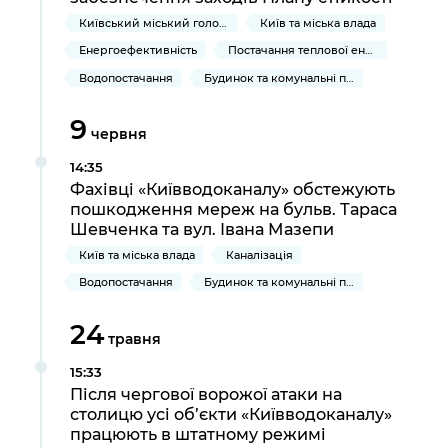
Київський міський голова
Київ та міська влада
Енергоефективність
Постачання теплової енергії та гарячої води
Водопостачання
Будинок та комунальні послуги
9
червня
14:35
Фахівці «Київводоканалу» обстежують
пошкодження мереж на бульв. Тараса
Шевченка та вул. Івана Мазепи
Київ та міська влада
Каналізація
Водопостачання
Будинок та комунальні послуги
24
травня
15:33
Після чергової ворожої атаки на
столицю усі об’єкти «Київводоканалу»
працюють в штатному режимі