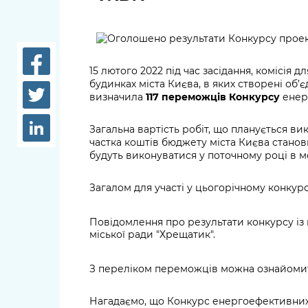
довідки
Структура
Лікарні 
Рішення та розпорядження
Освіта та
15 лютого 2022 під час засідання, комісія
Проєкти розпоряджень, що
заклади
будинках міста Києва, в яких створені об’
перебувають на погодженні
визначила
117 переможців Конкурсу
енерг
КМВА
Дороги, 
парковки
Загальна вартість робіт, що планується ви
частка коштів бюджету міста Києва становит
Навколи
будуть виконуватися у поточному році в 
середови
Загалом для участі у цьогорічному конкур
Повідомлення про результати конкурсу і
міської ради "Хрещатик".
З переліком переможців можна ознайом
Нагадаємо, що Конкурс енергоефективних п