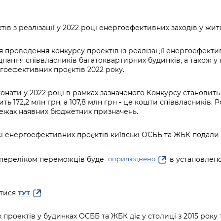
Громадська
Вакансії
Відкритий бюд
ся на
експертиза
Фінанси та бюджет
Інформація з
Поря
новин
Статистика
Контактний це
та медицина
обмеженим
оска
анонс
Громадський
Безпека та
доступом
рішен
КМДА
Звернення громадян
 навчальні
бюджет
правопорядок
безді
Subsc
 для проведення конкурсу проектів із реалізації енергоефект
Подати запит
єднання співвласників багатоквартирних будинків, а також 
розпо
to
Регуляторна діяльність
Ритуальні послуги
оефективних проєктів 2022 року.
онлайн
інфор
anno
транспорт та
ment
Іноземцям / For
Проекти
конати у 2022 році в рамках зазначеного Конкурсу становить 
Звіти
from 
foreigners
ь 172,2 млн грн, а 107,8 млн грн
-
це кошти співвласників. Р
нормативно-
опра
KCSA
шнє
межах наявних бюджетних призначень.
правових та
запит
ще міста
інших актів
публі
сі енергоефективних проєктів київські ОСББ та ЖБК подали 
інфо
з переліком переможців буде
в установлено
оприлюднено
итися
ТУТ
роектів у будинках ОСББ та ЖБК діє у столиці з 2015 року т