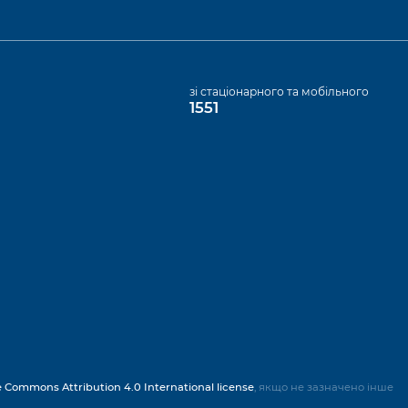
а
зі стаціонарного та мобільного
1551
e Commons Attribution 4.0 International license
, якщо не зазначено інше