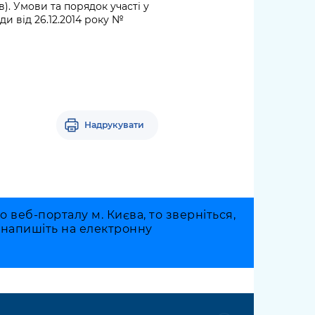
в). Умови та порядок участі у
и від 26.12.2014 року №
Надрукувати
веб-порталу м. Києва, то зверніться,
о напишіть на електронну