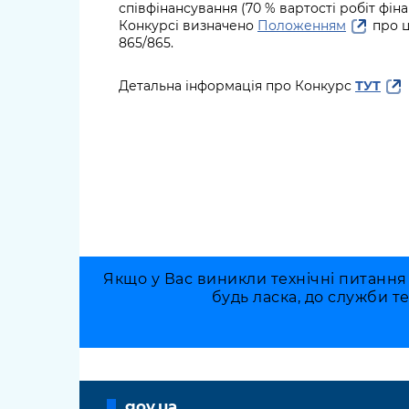
співфінансування (70 % вартості робіт фіна
Конкурсі визначено
Положенням
про ц
865/865.
Детальна інформація про Конкурс
ТУТ
Якщо у Вас виникли технічні питання
будь ласка, до служби т
gov.ua