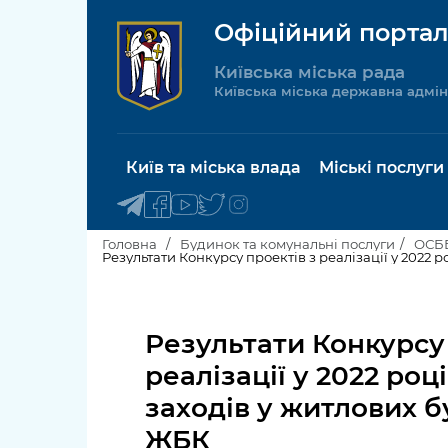
Офіційний портал
Київська міська рада
Київська міська державна адмін
Київ та міська влада
Міські послуги
Головна
Будинок та комунальні послуги
ОСББ
Результати Конкурсу проектів з реалізації у 2022
Київський міський голова
Будинок 
послуги
Результати Конкурсу 
Київська міська рада
Пільги, су
реалізації у 2022 ро
Про Київ
соціальн
заходів у житлових 
Керівництво КМДА
Паспорт, 
ЖБК