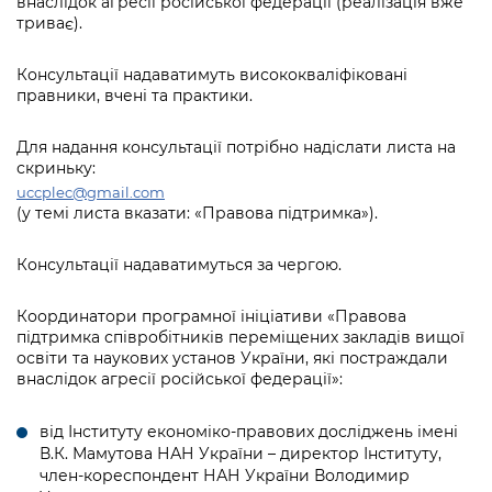
внаслідок агресії російської федерації (реалізація вже
Підприємства, установи, організації
Уряд» – місцевий рівень»
Про відкриті дані
триває).
Портал Захисників та Захисниць
Kyiv International Relations
Важливе під час воєнного стану
Портал даних Києва
Консультації надаватимуть висококваліфіковані
Безбар'єрність
правники, вчені та практики.
Річні звіти
Публічні дашборди
Портал послуг
Гендерна політика
Для надання консультації потрібно надіслати лиcта на
скриньку:
Міський застосунок Київ Цифровий
Безбар'єрність
uccplec@gmail.com
(у темі листа вказати: «Правова підтримка»).
Важливе під час воєнного стану
Київська міська військова адміністрація
Консультації надаватимуться за чергою.
Координатори програмної ініціативи «Правова
підтримка співробітників переміщених закладів вищої
освіти та наукових установ України, які постраждали
внаслідок агресії російської федерації»:
від Інституту економіко-правових досліджень імені
В.К. Мамутова НАН України – директор Інституту,
член-кореспондент НАН України Володимир