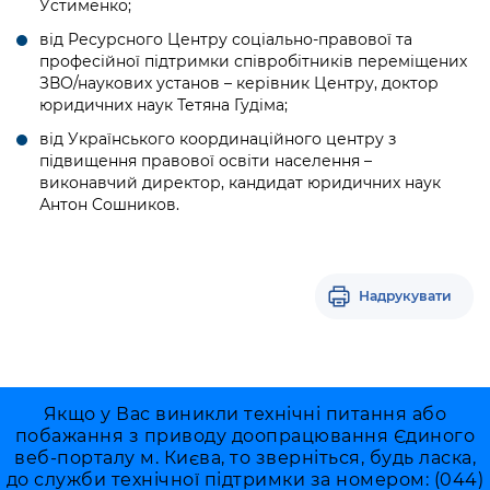
Уcтименко;
від Ресурсного Центру соціально-правової та
професійної підтримки співробітників переміщених
ЗВО/наукових установ – керівник Центру, доктор
юридичних наук Тетяна Гудіма;
від Українського координаційного центру з
підвищення правової освіти населення –
виконавчий директор, кандидат юридичних наук
Антон Cошников.
Надрукувати
Якщо у Вас виникли технічні питання або
побажання з приводу доопрацювання Єдиного
веб-порталу м. Києва, то зверніться, будь ласка,
до служби технічної підтримки за номером: (044)