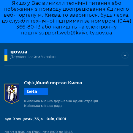
Якщо у Вас виникли технічні питання або
побажання з приводу доопрацювання Єдиного
веб-порталу м. Києва, то зверніться, будь ласка,
до служби технічної підтримки за номером: (044)
366-80-13 або напишіть на електронну
пошту
support.web@kyivcity.gov.ua
gov.ua
Державні сайти України
Офіційний портал Києва
beta
Київська міська державна адміністрація
Київська міська рада
вул. Хрещатик, 36, м. Київ, 01001
пн-чт з 8:00 до 17:00, пт з 8:00 до 15:45