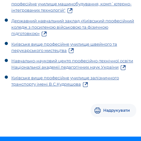
професійне училище машинобудування, комп`ютерно-
інтегрованих технологій"
Державний навчальний заклад «Київський професійний
коледж з посиленою військовою та фізичною
підготовкою»
Київське вище професійне училище швейного та
перукарського мистецтва
Навчально-науковий центр професійно-технічної освіти
Національної академії педагогічних наук України
Київське вище професійне училище залізничного
транспорту імені В.С.Кудряшова
Надрукувати