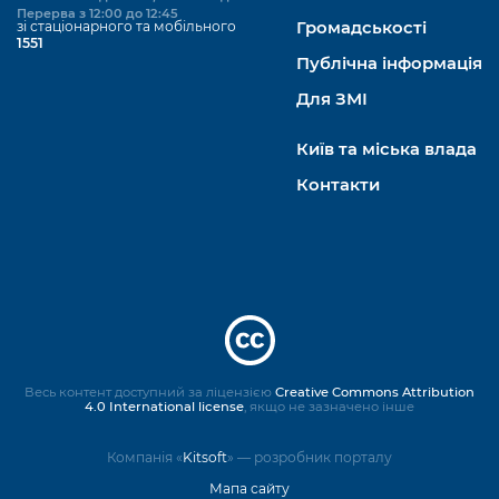
Перерва з 12:00 до 12:45
зі стаціонарного та мобільного
Громадськості
1551
Публічна інформація
Для ЗМІ
Київ та міська влада
Контакти
Весь контент доступний за ліцензією
Creative Commons Attribution
4.0 International license
, якщо не зазначено інше
Компанія «
Kitsoft
» — розробник порталу
Мапа сайту