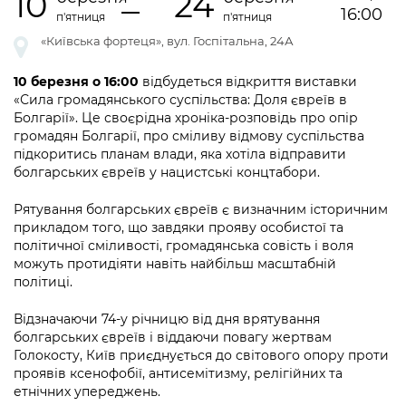
10
24
інформації
Рішення та розпорядження
16:00
Освіта та навчальні заклади
Громадська експертиза
п'ятниця
п'ятниця
Медіагалерея
Інформація з обмеженим доступом
Портал Послуг
«Київська фортеця», вул. Госпітальна, 24А
Проєкти розпоряджень, що
Дороги, транспорт та парковки
Громадський бюджет
Підписатися на новини та анонси від
перебувають на погодженні КМВА
Подати запит онлайн
КМДА / Subscribe to announcements
10 березня о 16:00
відбудеться відкриття виставки
Навколишнє середовище міста
Консультації з громадськістю
from the KCSA
«Сила громадянського суспільства: Доля євреїв в
Рішення Київради
Проекти нормативно-правових та
Болгарії». Це своєрідна хроніка-розповідь про опір
Містобудування та земельні ділянки
Громадська рада
інших актів
громадян Болгарії, про сміливу відмову суспільства
Порядок акредитації медіа /
Контактна інформація
підкоритись планам влади, яка хотіла відправити
Accreditation process
Культура, спорт, дозвілля
Петиції
болгарських євреїв у нацистські концтабори.
Нормативна база
Графік роботи та прийому громадян
Подати журналістський запит /
Бізнес та ліцензування
Відкритий бюджет
Рятування болгарських євреїв є визначним історичним
Питання і відповіді про публічну
Submitting a media request
Вакансії
прикладом того, що завдяки прояву особистої та
інформацію
Фінанси та бюджет
Контактний центр
політичної сміливості, громадянська совість і воля
Зйомки в лікарнях в умовах воєнного
Статистика
можуть протидіяти навіть найбільш масштабній
Порядок оскарження рішень, дій чи
стану / Rules for media coverage of
Безпека та правопорядок
політиці.
Допомога учасникам АТО
бездіяльності розпорядників інформації
hospitals at work under martial law
Звернення громадян
Ритуальні послуги
Відзначаючи 74-у річницю від дня врятування
Рада з питань внутрішньо переміщених
Звіти про опрацювання запитів на
Контакти для медіа / Contacts for mass
Регуляторна діяльність
болгарських євреїв і віддаючи повагу жертвам
осіб при Київській міській військовій
публічну інформацію
media
Голокосту, Київ приєднується до світового опору проти
Іноземцям / For foreigners
адміністрації
Промисловість і наука Києва
проявів ксенофобії, антисемітизму, релігійних та
Інформація для споживачів
етнічних упереджень.
Пам'ятки культурної спадщини
«Ініціатива «Партнерство «Відкритий