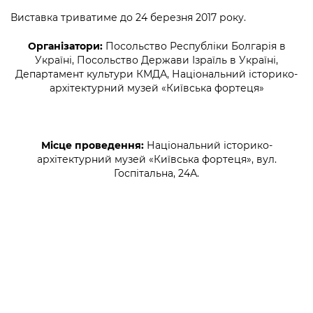
Підприємства, установи, організації
Уряд» – місцевий рівень»
Про відкриті дані
Виставка триватиме до 24 березня 2017 року.
Портал Захисників та Захисниць
Kyiv International Relations
Важливе під час воєнного стану
Портал даних Києва
Організатори:
Посольство Республіки Болгарія в
Безбар'єрність
Україні, Посольство Держави Ізраїль в Україні,
Річні звіти
Публічні дашборди
Департамент культури КМДА, Національний історико-
Портал послуг
архітектурний музей «Київська фортеця»
Гендерна політика
Міський застосунок Київ Цифровий
Безбар'єрність
Важливе під час воєнного стану
Місце проведення:
Національний історико-
Київська міська військова адміністрація
архітектурний музей «Київська фортеця», вул.
Госпітальна, 24А.