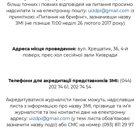
Підприємства, установи, організації
Уряд» – місцевий рівень»
більш точних і повних відповідей на питання просимо
Про відкриті дані
Портал Захисників та Захисниць
надсилати їх на електронну пошту:
uizdpi@gmail.com
із
Kyiv International Relations
приміткою: «Питання на брифінг», зазначивши назву
Важливе під час воєнного стану
Портал даних Києва
Безбар'єрність
ЗМІ (не пізніше 11:00 неділі 26 лютого 2017 року)
Річні звіти
Публічні дашборди
Портал послуг
Гендерна політика
Міський застосунок Київ Цифровий
Адреса місця проведення:
вул. Хрещатик, 36, 4-й
Безбар'єрність
поверх, прес-хол сесійної зали Київради
Важливе під час воєнного стану
Київська міська військова адміністрація
Телефони для акредитації представників ЗМІ:
(044)
202 74 61, 202 74 54
Акредитуватися журналісти також можуть, надіславши
листа з інформацією про назву ЗМІ, прізвище та ім’я
журналістів та їхні контактні дані на електронну
адресу:
uizdpi@gmail.com
(у темі листа обов’язково
зазначити назву події) або СМС на номер (093) 811 29 97