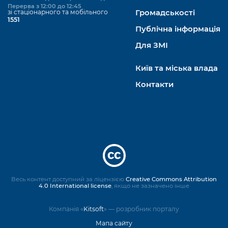
Перерва з 12:00 до 12:45
зі стаціонарного та мобільного
Громадськості
1551
Публічна інформація
Для ЗМІ
Київ та міська влада
Контакти
Весь контент доступний за ліцензією
Creative Commons Attribution
4.0 International license
, якщо не зазначено інше
Компанія «
Kitsoft
» — розробник порталу
Мапа сайту