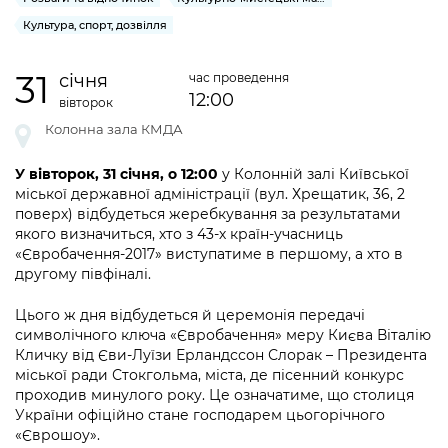
інформації
Рішення та розпорядження
Освіта та навчальні заклади
Громадська експертиза
Медіагалерея
Культура, спорт, дозвілля
Інформація з обмеженим доступом
Портал Послуг
Проєкти розпоряджень, що
Дороги, транспорт та парковки
Громадський бюджет
Підписатися на новини та анонси від
31
перебувають на погодженні КМВА
січня
час проведення
Подати запит онлайн
КМДА / Subscribe to announcements
12:00
Навколишнє середовище міста
Консультації з громадськістю
вівторок
from the KCSA
Рішення Київради
Проекти нормативно-правових та
Колонна зала КМДА
Містобудування та земельні ділянки
Громадська рада
інших актів
Порядок акредитації медіа /
Контактна інформація
У вівторок, 31 січня, о 12:00
у Колонній залі Київської
Accreditation process
Культура, спорт, дозвілля
Петиції
Нормативна база
міської державної адміністрації (вул. Хрещатик, 36, 2
Графік роботи та прийому громадян
поверх) відбудеться жеребкування за результатами
Подати журналістський запит /
Бізнес та ліцензування
Відкритий бюджет
Питання і відповіді про публічну
якого визначиться, хто з 43-х країн-учасниць
Submitting a media request
Вакансії
«Євробачення-2017» виступатиме в першому, а хто в
інформацію
Фінанси та бюджет
Контактний центр
другому півфіналі.
Зйомки в лікарнях в умовах воєнного
Статистика
Порядок оскарження рішень, дій чи
стану / Rules for media coverage of
Безпека та правопорядок
Допомога учасникам АТО
Цього ж дня відбудеться й церемонія передачі
бездіяльності розпорядників інформації
hospitals at work under martial law
Звернення громадян
символічного ключа «Євробачення» меру Києва Віталію
Ритуальні послуги
Рада з питань внутрішньо переміщених
Кличку від Єви-Луїзи Ерландссон Слорак – Президента
Звіти про опрацювання запитів на
Контакти для медіа / Contacts for mass
Регуляторна діяльність
міської ради Стокгольма, міста, де пісенний конкурс
осіб при Київській міській військовій
публічну інформацію
media
Іноземцям / For foreigners
проходив минулого року. Це означатиме, що столиця
адміністрації
Промисловість і наука Києва
України офіційно стане господарем цьогорічного
Інформація для споживачів
«Єврошоу».
Пам'ятки культурної спадщини
«Ініціатива «Партнерство «Відкритий