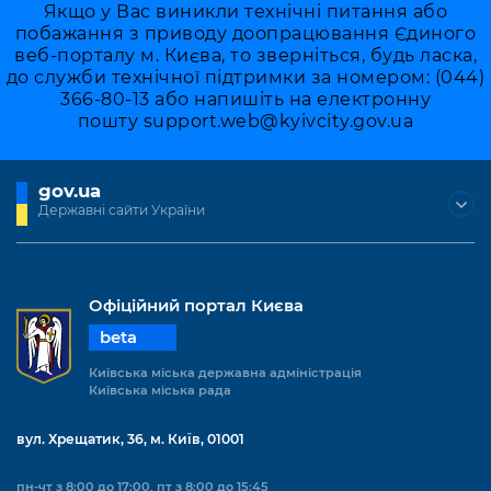
Якщо у Вас виникли технічні питання або
побажання з приводу доопрацювання Єдиного
веб-порталу м. Києва, то зверніться, будь ласка,
до служби технічної підтримки за номером: (044)
366-80-13 або напишіть на електронну
пошту
support.web@kyivcity.gov.ua
gov.ua
Державні сайти України
Офіційний портал Києва
beta
Київська міська державна адміністрація
Київська міська рада
вул. Хрещатик, 36, м. Київ, 01001
пн-чт з 8:00 до 17:00, пт з 8:00 до 15:45