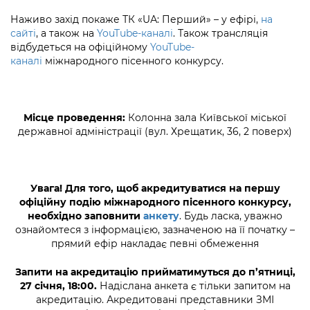
Підприємства, установи, організації
Уряд» – місцевий рівень»
Про відкриті дані
Наживо захід покаже ТК «UА: Перший» – у ефірі,
на
Портал Захисників та Захисниць
сайті
, а також на
YouTube-каналі
. Також трансляція
Kyiv International Relations
Важливе під час воєнного стану
Портал даних Києва
відбудеться на офіційному
YouTube-
Безбар'єрність
каналі
міжнародного пісенного конкурсу.
Річні звіти
Публічні дашборди
Портал послуг
Гендерна політика
Міський застосунок Київ Цифровий
Місце проведення:
Колонна зала Київської міської
Безбар'єрність
державної адміністрації (вул. Хрещатик, 36, 2 поверх)
Важливе під час воєнного стану
Київська міська військова адміністрація
Увага!
Для того, щоб акредитуватися на першу
офіційну подію міжнародного пісенного конкурсу,
необхідно заповнити
анкету
. Будь ласка, уважно
ознайомтеся з інформацією, зазначеною на її початку –
прямий ефір накладає певні обмеження
Запити на акредитацію прийматимуться до п’ятниці,
27 січня, 18:00.
Надіслана анкета є тільки запитом на
акредитацію. Акредитовані представники ЗМІ