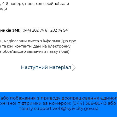
, 4-й поверх, прес-хол сесійної зали
ради
ників ЗМІ:
(044) 202 74 61, 202 74 54
ь, надіславши листа з інформацією про
 та їхні контактні дані на електронну
а обов’язково зазначити назву події)
Наступний матеріал
 або побажання з приводу доопрацювання Єдиного 
ехнічної підтримки за номером: (044) 366-80-13 аб
пошту
support.web@kyivcity.gov.ua