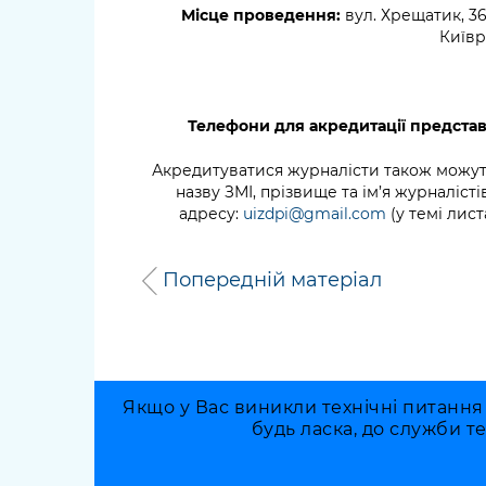
Місце проведення:
вул. Хрещатик, 36
Київ
Телефони для акредитації представ
Акредитуватися журналісти також можут
назву ЗМІ, прізвище та ім’я журналістів
адресу:
uizdpi@gmail.com
(у темі лист
Попередній матеріал
Якщо у Вас виникли технічні питання
будь ласка, до служби т