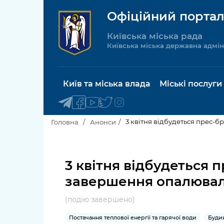
Офіційний портал
Київська міська рада
Київська міська державна адмін
Київ та міська влада
Міські послуги
3 квітня відбудеться прес-
Головна
Анонси
Київський міський голова
Будинок 
послуги
3 квітня відбудеться 
Київська міська рада
завершення опалювал
Пільги, су
Про Київ
соціальн
(подію завершено)
Керівництво КМДА
Паспорт, 
Постачання теплової енергії та гарячої води
Будин