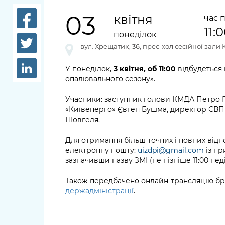
довідки
Структура
03
квітня
час 
Лікарні 
11:
Рішення та розпорядження
понеділок
Освіта та
вул. Хрещатик, 36, прес-хол сесійної зали
Проєкти розпоряджень, що
заклади
перебувають на погодженні
У понеділок,
3 квітня, об 11:00
відбудеться 
КМВА
опалювального сезону».
Дороги, 
парковки
Учасники: заступник голови КМДА Петро 
«Київенерго» Євген Бушма, директор СВП 
Навколи
Шовгеля.
середови
Для отримання більш точних і повних відп
електронну пошту:
uizdpi@gmail.com
із пр
зазначивши назву ЗМІ (не пізніше 11:00 неділ
Також передбачено онлайн-трансляцію бр
держадміністрації
.