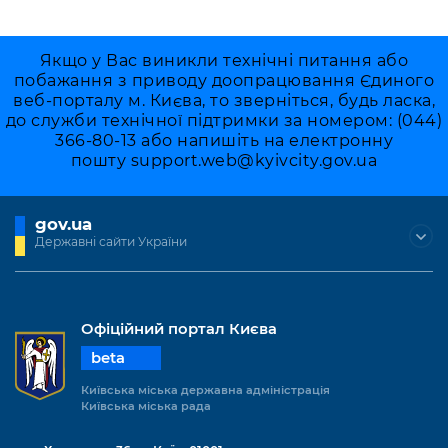
Якщо у Вас виникли технічні питання або
побажання з приводу доопрацювання Єдиного
веб-порталу м. Києва, то зверніться, будь ласка,
до служби технічної підтримки за номером: (044)
366-80-13 або напишіть на електронну
пошту
support.web@kyivcity.gov.ua
gov.ua
Державні сайти України
Офіційний портал Києва
beta
Київська міська державна адміністрація
Київська міська рада