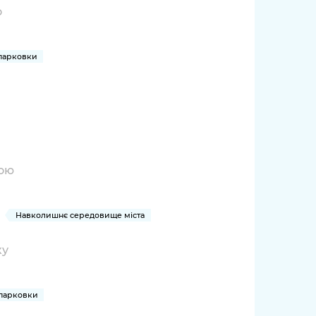
о
 парковки
рою
Навколишнє середовище міста
ку
 парковки