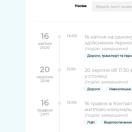
довідки
Назва:
Структура
Лікарні 
Рішення та розпорядження
Освіта та
Проєкти розпоряджень, що
16
заклади
14:00
16 квітня на одно
перебувають на погодженні
здійснення термомет
квітня
КМВА
Дороги, 
2020
(подію завершено)
парковки
Дороги, транспорт та пар
Навколи
20
11:30
20 серпня об 11:3
середови
у столиці
серпня
2018
(подію завершено)
Дороги
Навколишнє 
16
12:00
16 травня в Контак
житлово-комуналь
травня
2017
(подію завершено)
Ліфт
Водопостачання