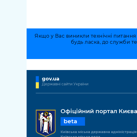
Якщо у Вас виникли технічні питання
будь ласка, до служби т
gov.ua
Державні сайти України
Офіційний портал Києв
beta
Київська міська державна адміністрація
Київська міська рада