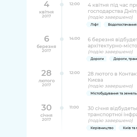
4
12:00
4 квітня під час п
господарства Дніп
квітня
2017
(подію завершено)
Ліфт
Водопостачання
6
14:00
6 березня відбудет
архітектурно-міст
березня
2017
(подію завершено)
Дороги
Дороги, тран
28
12:00
28 лютого в Контак
Києва
лютого
2017
(подію завершено)
Містобудування та земель
30
11:00
30 січня відбудет
транспортної інфр
січня
2017
(подію завершено)
Керівництво
Київ та