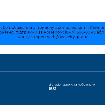
 або побажання з приводу доопрацювання Єдиного 
ехнічної підтримки за номером: (044) 366-80-13 аб
пошту
support.web@kyivcity.gov.ua
а
зі стаціонарного та мобільного
1551