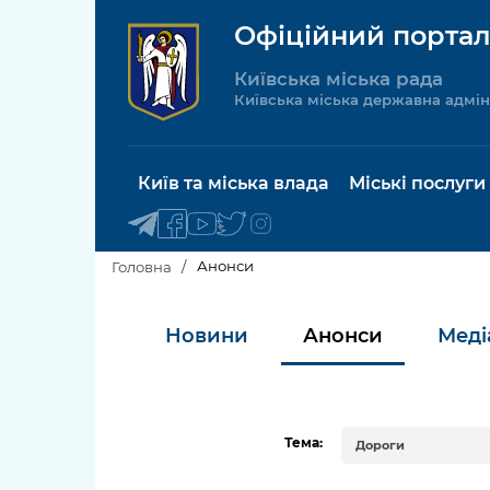
Офіційний портал
Київська міська рада
Київська міська державна адмін
Київ та міська влада
Міські послуги
Анонси
Головна
Київський міський голова
Будинок 
Новини
Анонси
Меді
послуги
Київська міська рада
Пільги, су
Про Київ
соціальн
Тема:
Дороги
Керівництво КМДА
Паспорт, 