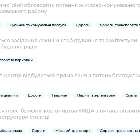
рямої лінії обговорять питання житлово-комунальног
ровського району
Будинок та комунальні послуги
Дороги
Дороги, транспорт та
ься засідання секції містобудування та архітектури
обудівної ради
спорт та парковки
т-центрі відбудеться пряма лінія з питань благоуст
ні ділянки
Дороги
Тварини
Парки та зелені зони
Сміття
ься прес-брифінг керівництва КМДА з питань розвит
аструктури столиці
 міська влада
Дороги
Міський транспорт
Дороги, транспорт та