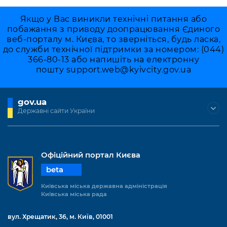
Якщо у Вас виникли технічні питання або
побажання з приводу доопрацювання Єдиного
веб-порталу м. Києва, то зверніться, будь ласка,
до служби технічної підтримки за номером: (044)
366-80-13 або напишіть на електронну
пошту
support.web@kyivcity.gov.ua
gov.ua
Державні сайти України
Офіційний портал Києва
beta
Київська міська державна адміністрація
Київська міська рада
вул. Хрещатик, 36, м. Київ, 01001