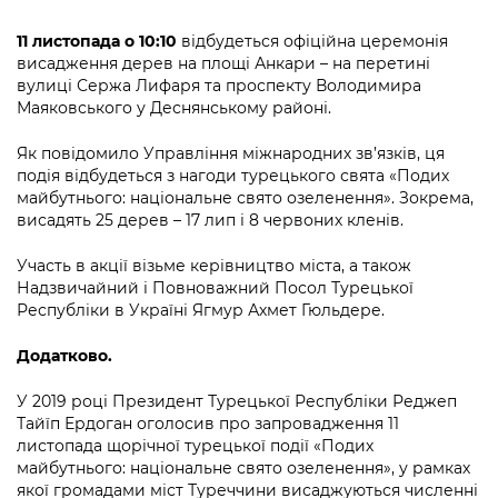
інформації
Рішення та розпорядження
Освіта та навчальні заклади
Громадська експертиза
Медіагалерея
11 листопада о 10:10
відбудеться офіційна церемонія
Інформація з обмеженим доступом
Портал Послуг
Проєкти розпоряджень, що
висадження дерев на площі Анкари – на перетині
Дороги, транспорт та парковки
Громадський бюджет
Підписатися на новини та анонси від
перебувають на погодженні КМВА
вулиці Сержа Лифаря та проспекту Володимира
Подати запит онлайн
КМДА / Subscribe to announcements
Маяковського у Деснянському районі.
Навколишнє середовище міста
Консультації з громадськістю
from the KCSA
Рішення Київради
Проекти нормативно-правових та
Як повідомило Управління міжнародних зв’язків, ця
Містобудування та земельні ділянки
Громадська рада
інших актів
Порядок акредитації медіа /
подія відбудеться з нагоди турецького свята «Подих
Контактна інформація
Accreditation process
майбутнього: національне свято озеленення». Зокрема,
Культура, спорт, дозвілля
Петиції
Нормативна база
висадять 25 дерев – 17 лип і 8 червоних кленів.
Графік роботи та прийому громадян
Подати журналістський запит /
Бізнес та ліцензування
Відкритий бюджет
Питання і відповіді про публічну
Submitting a media request
Участь в акції візьме керівництво міста, а також
Вакансії
інформацію
Надзвичайний і Повноважний Посол Турецької
Фінанси та бюджет
Контактний центр
Республіки в Україні Ягмур Ахмет Гюльдере.
Зйомки в лікарнях в умовах воєнного
Статистика
Порядок оскарження рішень, дій чи
стану / Rules for media coverage of
Безпека та правопорядок
Допомога учасникам АТО
бездіяльності розпорядників інформації
Додатково.
hospitals at work under martial law
Звернення громадян
Ритуальні послуги
Рада з питань внутрішньо переміщених
У 2019 році Президент Турецької Республіки Реджеп
Звіти про опрацювання запитів на
Контакти для медіа / Contacts for mass
Регуляторна діяльність
осіб при Київській міській військовій
Тайїп Ердоган оголосив про запровадження 11
публічну інформацію
media
Іноземцям / For foreigners
адміністрації
листопада щорічної турецької події «Подих
Промисловість і наука Києва
майбутнього: національне свято озеленення», у рамках
Інформація для споживачів
Пам'ятки культурної спадщини
«Ініціатива «Партнерство «Відкритий
якої громадами міст Туреччини висаджуються численні