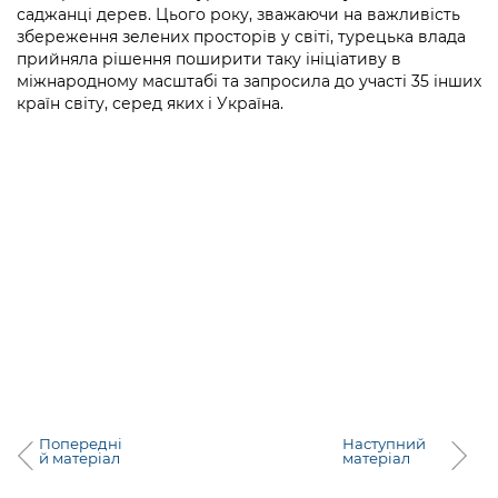
Підприємства, установи, організації
саджанці дерев. Цього року, зважаючи на важливість
Уряд» – місцевий рівень»
Про відкриті дані
Портал Захисників та Захисниць
збереження зелених просторів у світі, турецька влада
Kyiv International Relations
прийняла рішення поширити таку ініціативу в
Важливе під час воєнного стану
Портал даних Києва
Безбар'єрність
міжнародному масштабі та запросила до участі 35 інших
Річні звіти
країн світу, серед яких і Україна.
Публічні дашборди
Портал послуг
Гендерна політика
Міський застосунок Київ Цифровий
Безбар'єрність
Важливе під час воєнного стану
Київська міська військова адміністрація
Попередні
Наступний
й матеріал
матеріал