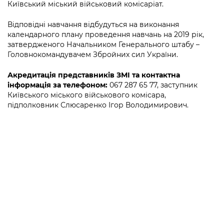
Підприємства, установи, організації
Київський міський військовий комісаріат.
Уряд» – місцевий рівень»
Про відкриті дані
Портал Захисників та Захисниць
Kyiv International Relations
Відповідні навчання відбудуться на виконання
Важливе під час воєнного стану
Портал даних Києва
календарного плану проведення навчань на 2019 рік,
Безбар'єрність
затвердженого Начальником Генерального штабу –
Річні звіти
Публічні дашборди
Головнокомандувачем Збройних сил України.
Портал послуг
Гендерна політика
Акредитація представників ЗМІ та контактна
Міський застосунок Київ Цифровий
інформація за телефоном:
067 287 65 77, заступник
Безбар'єрність
Київського міського військового комісара,
Важливе під час воєнного стану
підполковник Слюсаренко Ігор Володимирович.
Київська міська військова адміністрація