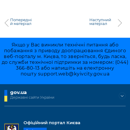
Попередні
Наступний
й матеріал
матеріал
Якщо у Вас виникли технічні питання або
побажання з приводу доопрацювання Єдиного
веб-порталу м. Києва, то зверніться, будь ласка,
до служби технічної підтримки за номером: (044)
366-80-13 або напишіть на електронну
пошту
support.web@kyivcity.gov.ua
gov.ua
Державні сайти України
Офіційний портал Києва