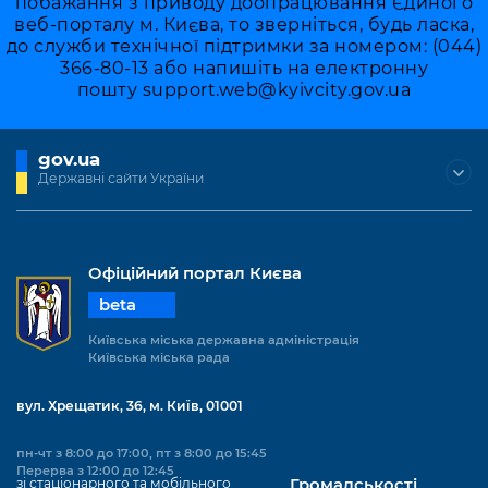
побажання з приводу доопрацювання Єдиного
веб-порталу м. Києва, то зверніться, будь ласка,
до служби технічної підтримки за номером: (044)
366-80-13 або напишіть на електронну
пошту
support.web@kyivcity.gov.ua
gov.ua
Державні сайти України
Офіційний портал Києва
beta
Київська міська державна адміністрація
Київська міська рада
вул. Хрещатик, 36, м. Київ, 01001
пн-чт з 8:00 до 17:00, пт з 8:00 до 15:45
Перерва з 12:00 до 12:45
зі стаціонарного та мобільного
Громадськості