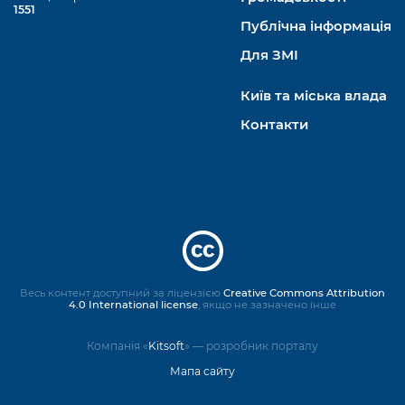
1551
Публічна інформація
Для ЗМІ
Київ та міська влада
Контакти
Весь контент доступний за ліцензією
Creative Commons Attribution
4.0 International license
, якщо не зазначено інше
Компанія «
Kitsoft
» — розробник порталу
Мапа сайту