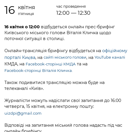
інформації
Рішення та розпорядження
Освіта та навчальні заклади
Громадська експертиза
16
квітня
час проведення
Медіагалерея
12:00 — 12:30
Інформація з обмеженим доступом
Портал Послуг
п'ятниця
Проєкти розпоряджень, що
Дороги, транспорт та парковки
Громадський бюджет
Підписатися на новини та анонси від
перебувають на погодженні КМВА
Подати запит онлайн
КМДА / Subscribe to announcements
16 квітня о 12:00
відбудеться онлайн прес-брифінг
Навколишнє середовище міста
Консультації з громадськістю
from the KCSA
Київського міського голови Віталія Кличка щодо
Рішення Київради
Проекти нормативно-правових та
поточної ситуації в столиці.
Містобудування та земельні ділянки
Громадська рада
інших актів
Порядок акредитації медіа /
Контактна інформація
Онлайн-трансляція брифінгу відбудеться на
офіційному
Accreditation process
Культура, спорт, дозвілля
Петиції
Нормативна база
порталі Києва
, на
, на
сайті міського голови
YouTube каналі
Графік роботи та прийому громадян
Подати журналістський запит /
КМДА, на
та на
Facebook-cторінці КМДА
Бізнес та ліцензування
Відкритий бюджет
Питання і відповіді про публічну
Submitting a media request
Facebook-сторінці Віталія Кличка.
Вакансії
інформацію
Фінанси та бюджет
Контактний центр
Зйомки в лікарнях в умовах воєнного
Також подивитися трансляцію можна буде на
Статистика
Порядок оскарження рішень, дій чи
телеканалі «Київ».
стану / Rules for media coverage of
Безпека та правопорядок
Допомога учасникам АТО
бездіяльності розпорядників інформації
hospitals at work under martial law
Звернення громадян
Журналісти можуть надіслати свої запитання до 16:00
Ритуальні послуги
Рада з питань внутрішньо переміщених
Звіти про опрацювання запитів на
четверга, 15 квітня, на електронну пошту:
Контакти для медіа / Contacts for mass
Регуляторна діяльність
осіб при Київській міській військовій
публічну інформацію
uizdpi@gmail.com
media
Іноземцям / For foreigners
адміністрації
Промисловість і наука Києва
Відповіді на запитання міський голова надасть під час
Інформація для споживачів
Пам'ятки культурної спадщини
«Ініціатива «Партнерство «Відкритий
онлайн брифінгу.