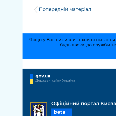
Попередній матеріал
Якщо у Вас виникли технічні питання
будь ласка, до служби т
gov.ua
Державні сайти України
Офіційний портал Києв
beta