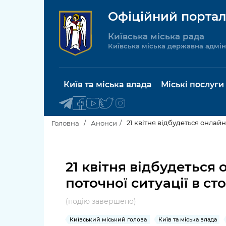
Офіційний портал
Київська міська рада
Київська міська державна адмін
Київ та міська влада
Міські послуги
21 квітня відбудеться онлайн
Головна
Анонси
Київський міський голова
Будинок 
послуги
21 квітня відбудеться
Київська міська рада
поточної ситуації в ст
Пільги, су
Про Київ
соціальн
(подію завершено)
Керівництво КМДА
Паспорт, 
Київський міський голова
Київ та міська влада