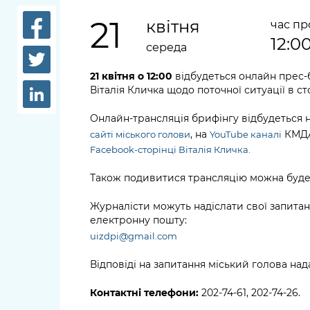
довідки
Структура
21
квітня
час п
Лікарні 
12:0
Рішення та розпорядження
середа
Освіта та
Проєкти розпоряджень, що
21 квітня о 12:00
відбудеться онлайн прес-
заклади
Віталія Кличка щодо поточної ситуації в ст
перебувають на погодженні
КМВА
Дороги, 
Онлайн-трансляція брифінгу відбудеться 
парковки
, на
КМДА
сайті міського голови
YouTube каналі
Facebook-сторінці Віталія Кличка.
Навколи
середови
Також подивитися трансляцію можна буде 
Журналісти можуть надіслати свої запитання
електронну пошту:
uizdpi@gmail.com
Відповіді на запитання міський голова над
Контактні телефони:
202-74-61, 202-74-26.