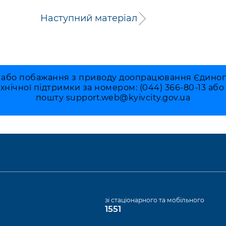
Наступний матеріал
 або побажання з приводу доопрацювання Єдиного 
ехнічної підтримки за номером: (044) 366-80-13 аб
пошту
support.web@kyivcity.gov.ua
а
зі стаціонарного та мобільного
1551