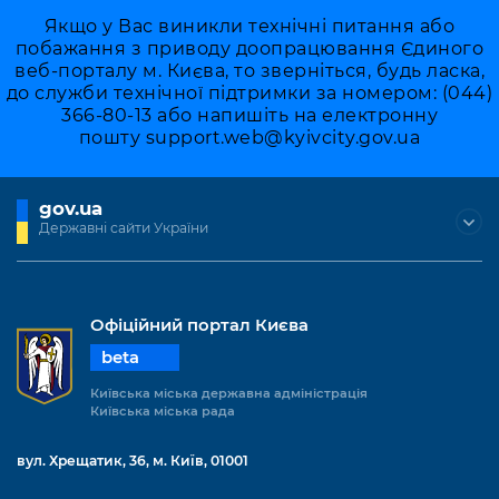
Якщо у Вас виникли технічні питання або
побажання з приводу доопрацювання Єдиного
веб-порталу м. Києва, то зверніться, будь ласка,
до служби технічної підтримки за номером: (044)
366-80-13 або напишіть на електронну
пошту
support.web@kyivcity.gov.ua
gov.ua
Державні сайти України
Офіційний портал Києва
beta
Київська міська державна адміністрація
Київська міська рада
вул. Хрещатик, 36, м. Київ, 01001