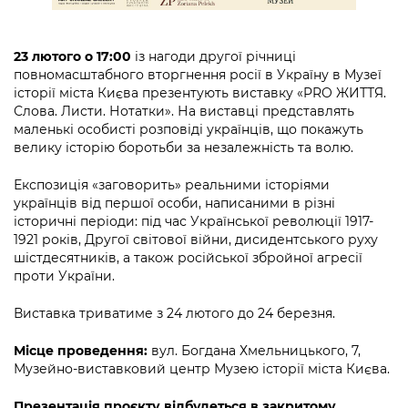
Підприємства, установи, організації
Уряд» – місцевий рівень»
Про відкриті дані
Портал Захисників та Захисниць
Kyiv International Relations
Важливе під час воєнного стану
Портал даних Києва
23 лютого о 17:00
із нагоди другої річниці
Безбар'єрність
повномасштабного вторгнення росії в Україну в Музеї
Річні звіти
історії міста Києва презентують виставку «PRO ЖИТТЯ.
Публічні дашборди
Портал послуг
Слова. Листи. Нотатки». На виставці представлять
Гендерна політика
маленькі особисті розповіді українців, що покажуть
Міський застосунок Київ Цифровий
велику історію боротьби за незалежність та волю.
Безбар'єрність
Важливе під час воєнного стану
Експозиція «заговорить» реальними історіями
Київська міська військова адміністрація
українців від першої особи, написаними в різні
історичні періоди: під час Української революції 1917-
1921 років, Другої світової війни, дисидентського руху
шістдесятників, а також російської збройної агресії
проти України.
Виставка триватиме з 24 лютого до 24 березня.
Місце проведення:
вул. Богдана Хмельницького, 7,
Музейно-виставковий центр Музею історії міста Києва.
Презентація проєкту відбудеться в закритому