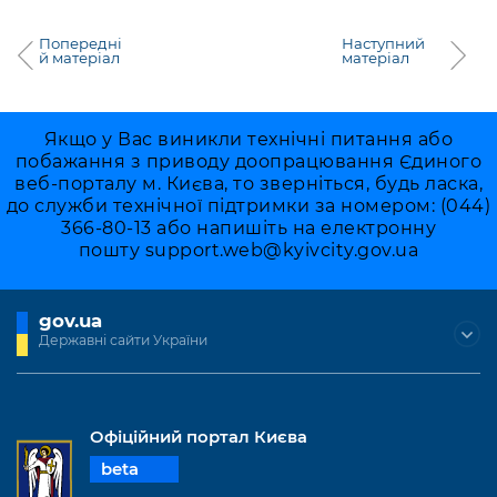
Попередні
Наступний
й матеріал
матеріал
Якщо у Вас виникли технічні питання або
побажання з приводу доопрацювання Єдиного
веб-порталу м. Києва, то зверніться, будь ласка,
до служби технічної підтримки за номером: (044)
366-80-13 або напишіть на електронну
пошту
support.web@kyivcity.gov.ua
gov.ua
Державні сайти України
Офіційний портал Києва
beta