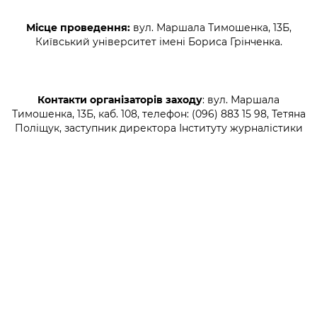
Підприємства, установи, організації
Уряд» – місцевий рівень»
Про відкриті дані
Портал Захисників та Захисниць
Місце проведення:
вул. Маршала Тимошенка, 13Б,
Kyiv International Relations
Важливе під час воєнного стану
Київський університет імені Бориса Грінченка.
Портал даних Києва
Безбар'єрність
Річні звіти
Публічні дашборди
Портал послуг
Гендерна політика
Контакти організаторів заходу
: вул. Маршала
Міський застосунок Київ Цифровий
Тимошенка, 13Б, каб. 108, телефон: (096) 883 15 98, Тетяна
Безбар'єрність
Поліщук, заступник директора Інституту журналістики
Важливе під час воєнного стану
Київська міська військова адміністрація