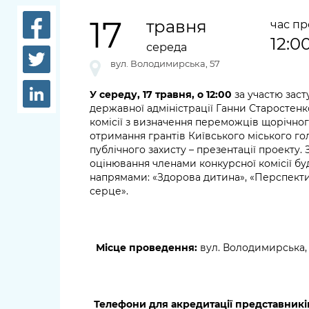
довідки
Структура
17
травня
час п
Лікарні 
12:0
Рішення та розпорядження
середа
Освіта та
вул. Володимирська, 57
Проєкти розпоряджень, що
заклади
перебувають на погодженні
У середу, 17 травня, о 12:00
за участю заст
КМВА
державної адміністрації Ганни Старостенк
Дороги, 
комісії з визначення переможців щорічног
парковки
отримання грантів Київського міського гол
публічного захисту – презентації проекту.
Навколи
оцінювання членами конкурсної комісії б
середови
напрямами: «Здорова дитина», «Перспектив
серце».
Місце проведення:
вул. Володимирська, 
Телефони для акредитації представників