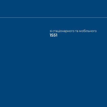
а
зі стаціонарного та мобільного
1551