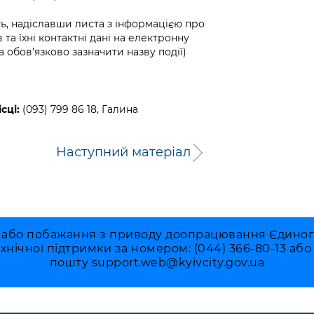
ь, надіславши листа з інформацією про
 та їхні контактні дані на електронну
а обов’язково зазначити назву події)
сці:
(093) 799 86 18, Галина
Наступний матеріал
 або побажання з приводу доопрацювання Єдиного 
ехнічної підтримки за номером: (044) 366-80-13 аб
пошту
support.web@kyivcity.gov.ua