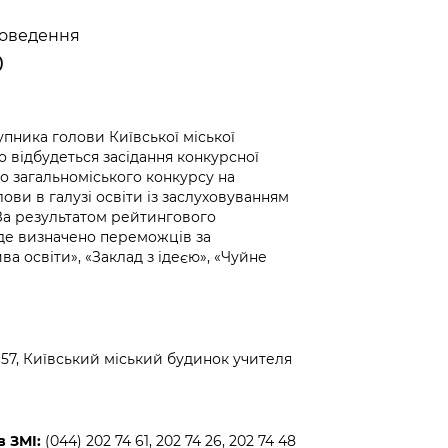
Громадська
Вакансії
Відкритий бюд
ся на
експертиза
Фінанси та бюджет
Інформація з
Поря
новин
роведення
Статистика
Контактний це
та медицина
обмеженим
оска
анонс
0
Громадський
Безпека та
доступом
рішен
КМДА
Звернення громадян
 навчальні
бюджет
правопорядок
безді
Subsc
Подати запит
розпо
to
Регуляторна діяльність
Ритуальні послуги
упника голови Київської міської
онлайн
інфор
anno
о відбудеться засідання конкурсної
транспорт та
ment
о загальноміського конкурсу на
Іноземцям / For
Проекти
Звіти
from 
ови в галузі освіти із заслуховуванням
foreigners
нормативно-
опра
KCSA
 За результатом рейтингового
шнє
правових та
запит
уде визначено переможців за
ще міста
інших актів
публі
а освіти», «Заклад з ідеєю», «Чуйне
інфо
57, Київський міський будинок учителя
 ЗМІ:
(044) 202 74 61, 202 74 26, 202 74 48