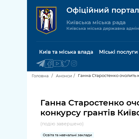
Офіційний портал
Київська міська рада
Київська міська державна адмін
Київ та міська влада
Міські послуги
Ганна Старостенко очолить к
Головна
Анонси
Київський міський голова
Будинок 
послуги
Ганна Старостенко оч
Київська міська рада
конкурсу грантів Київ
Пільги, су
Про Київ
соціальн
(подію завершено)
Керівництво КМДА
Паспорт, 
Освіта та навчальні заклади