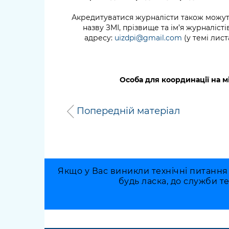
Акредитуватися журналісти також можут
назву ЗМІ, прізвище та ім’я журналістів
адресу:
uizdpi@gmail.com
(у темі лист
Особа для координації на мі
Попередній матеріал
Якщо у Вас виникли технічні питання
будь ласка, до служби т