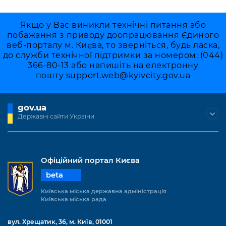
Якщо у Вас виникли технічні питання або
побажання з приводу доопрацювання Єдиного
веб-порталу м. Києва, то зверніться, будь ласка,
до служби технічної підтримки за номером: (044)
366-80-13 або напишіть на електронну
пошту
support.web@kyivcity.gov.ua
gov.ua
Державні сайти України
Офіційний портал Києва
beta
Київська міська державна адміністрація
Київська міська рада
вул. Хрещатик, 36, м. Київ, 01001