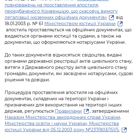
інформації
Рішення та розпорядження
Освіта та навчальні заклади
повноважень на проставлення апостиля,
Громадська експертиза
Медіагалерея
передбаченого Конвенцією, що скасовує вимогу
Інформація з обмеженим доступом
Портал Послуг
Проєкти розпоряджень, що
легалізації іноземних офіційних документів»
від
Дороги, транспорт та парковки
Громадський бюджет
Підписатися на новини та анонси від
18.01.2003 р. № 61
Міністерством юстиції України
перебувають на погодженні КМВА
Подати запит онлайн
КМДА / Subscribe to announcements
апостиль проставляється на офіційних документах, що
Навколишнє середовище міста
Консультації з громадськістю
from the KCSA
видаються органами юстиції та судами, а також на
Рішення Київради
Проекти нормативно-правових та
документах, що оформляються нотаріусами України.
Містобудування та земельні ділянки
Громадська рада
інших актів
Порядок акредитації медіа /
Контактна інформація
Accreditation process
До таких документів відносяться: свідоцтва, видані
Культура, спорт, дозвілля
Петиції
Нормативна база
органами державної реєстрації актів цивільного стану,
Графік роботи та прийому громадян
Подати журналістський запит /
витяги з Державного реєстру актів цивільного стану
Бізнес та ліцензування
Відкритий бюджет
Питання і відповіді про публічну
громадян, документи, які засвідчені нотаріусами, судові
Submitting a media request
Вакансії
інформацію
рішення та довідки.
Фінанси та бюджет
Контактний центр
Зйомки в лікарнях в умовах воєнного
Статистика
Порядок оскарження рішень, дій чи
Процедура проставлення апостиля на офіційних
стану / Rules for media coverage of
Безпека та правопорядок
Допомога учасникам АТО
документах, складених на території України і
бездіяльності розпорядників інформації
hospitals at work under martial law
Звернення громадян
призначених для використання на території інших
Ритуальні послуги
Рада з питань внутрішньо переміщених
держав, регулюється
Правилами
, затвердженими
Звіти про опрацювання запитів на
Контакти для медіа / Contacts for mass
Регуляторна діяльність
осіб при Київській міській військовій
Наказом Міністерства закордонних справ України,
публічну інформацію
media
Іноземцям / For foreigners
Міністерства освіти і науки України, Міністерства
адміністрації
Промисловість і наука Києва
юстиції України від 05.12.2003 року №237/803/151/5.
Інформація для споживачів
Пам'ятки культурної спадщини
«Ініціатива «Партнерство «Відкритий