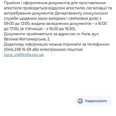
Підприємства, установи, організації
Прийом і оформлення документів для проставлення
Уряд» – місцевий рівень»
Про відкриті дані
Портал Захисників та Захисниць
апостиля проводиться відділом апостилю, легалізації та
Kyiv International Relations
витребування документів Департаменту консульської
Важливе під час воєнного стану
Портал даних Києва
служби щоденно (крім вихідних і святкових днів) з
Безбар'єрність
Річні звіти
09:00 до 12:00, видача засвідчених документів – з 16:00
Публічні дашборди
до 17:00, (в п’ятницю – з 16:00 до 16:30).
Портал послуг
Документи приймаються за адресою: м. Київ, вул.
Гендерна політика
Велика Житомирська, 2.
Міський застосунок Київ Цифровий
Додаткову інформацію можна отримати за телефоном:
Безбар'єрність
(044) 238 16 69 або електронною поштою:
Важливе під час воєнного стану
cons_vld@mfa.gov.ua
Київська міська військова адміністрація
Надрукувати