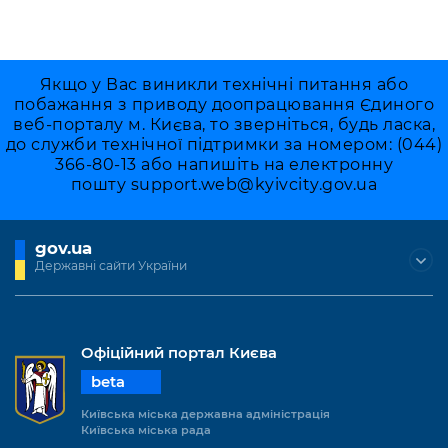
Якщо у Вас виникли технічні питання або
побажання з приводу доопрацювання Єдиного
веб-порталу м. Києва, то зверніться, будь ласка,
до служби технічної підтримки за номером: (044)
366-80-13 або напишіть на електронну
пошту
support.web@kyivcity.gov.ua
gov.ua
Державні сайти України
Офіційний портал Києва
beta
Київська міська державна адміністрація
Київська міська рада