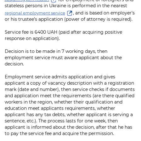
інформації
Рішення та розпорядження
Освіта та навчальні заклади
Громадська експертиза
stateless persons in Ukraine is performed in the nearest
Медіагалерея
, and is based on employer’s
regional employment service
Інформація з обмеженим доступом
Портал Послуг
Проєкти розпоряджень, що
Дороги, транспорт та парковки
Громадський бюджет
or his trustee’s application (power of attorney is required).
Підписатися на новини та анонси від
перебувають на погодженні КМВА
Подати запит онлайн
КМДА / Subscribe to announcements
Навколишнє середовище міста
Service fee is 6400 UAH (paid after acquiring positive
Консультації з громадськістю
from the KCSA
Рішення Київради
response on application).
Проекти нормативно-правових та
Містобудування та земельні ділянки
Громадська рада
інших актів
Порядок акредитації медіа /
Контактна інформація
Decision is to be made in 7 working days, then
Accreditation process
employment service must aware applicant about the
Культура, спорт, дозвілля
Петиції
Нормативна база
Графік роботи та прийому громадян
decision.
Подати журналістський запит /
Бізнес та ліцензування
Відкритий бюджет
Питання і відповіді про публічну
Submitting a media request
Employment service admits application and gives
Вакансії
інформацію
applicant a copy of vacancy description with a registration
Фінанси та бюджет
Контактний центр
Зйомки в лікарнях в умовах воєнного
mark (date and number), then service checks if documents
Статистика
Порядок оскарження рішень, дій чи
стану / Rules for media coverage of
and application meet the requirements (are there qualified
Безпека та правопорядок
Допомога учасникам АТО
бездіяльності розпорядників інформації
workers in the region, whether their qualification and
hospitals at work under martial law
Звернення громадян
education meet applicants requirements, whether
Ритуальні послуги
Рада з питань внутрішньо переміщених
Звіти про опрацювання запитів на
applicant has any tax debts, whether applicant is serving a
Контакти для медіа / Contacts for mass
Регуляторна діяльність
осіб при Київській міській військовій
публічну інформацію
sentence, etc.). The process lasts for one week, then
media
Іноземцям / For foreigners
адміністрації
applicant is informed about the decision, after that he has
Промисловість і наука Києва
to pay the service fee and acquire the permission.
Інформація для споживачів
Пам'ятки культурної спадщини
«Ініціатива «Партнерство «Відкритий