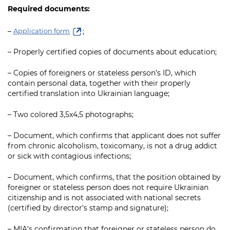
Підприємства, установи, організації
Уряд» – місцевий рівень»
Required documents:
Про відкриті дані
Портал Захисників та Захисниць
Kyiv International Relations
Важливе під час воєнного стану
–
;
Портал даних Києва
Application form
Безбар'єрність
Річні звіти
– Properly certified copies of documents about education;
Публічні дашборди
Портал послуг
Гендерна політика
– Copies of foreigners or stateless person’s ID, which
Міський застосунок Київ Цифровий
contain personal data, together with their properly
Безбар'єрність
certified translation into Ukrainian language;
Важливе під час воєнного стану
Київська міська військова адміністрація
– Two colored 3,5x4,5 photographs;
– Document, which confirms that applicant does not suffer
from chronic alcoholism, toxicomany, is not a drug addict
or sick with contagious infections;
– Document, which confirms, that the position obtained by
foreigner or stateless person does not require Ukrainian
citizenship and is not associated with national secrets
(certified by director’s stamp and signature);
– MIA’s confirmation that foreigner or stateless person do