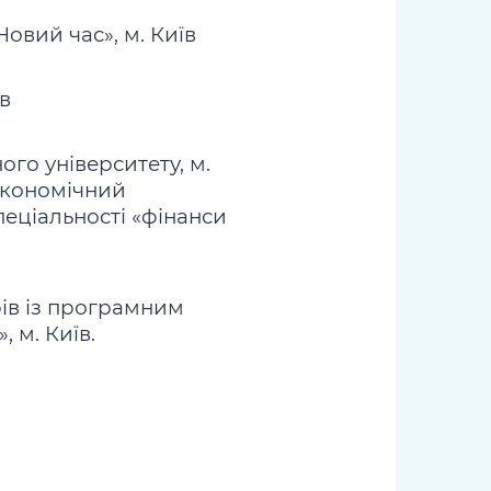
овий час», м. Київ
в
ого університету, м.
економічний
пеціальності «фінанси
рів із програмним
 м. Київ.