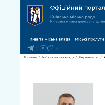
Офіційний портал
Київська міська рада
Київська міська державна адмін
Київ та міська влада
Міські послуги
Головна
Київ та міська влада
Керівництво
Київський міський голова
Будинок 
послуги
Київська міська рада
Пільги, су
Про Київ
соціальн
Керівництво КМДА
Паспорт, 