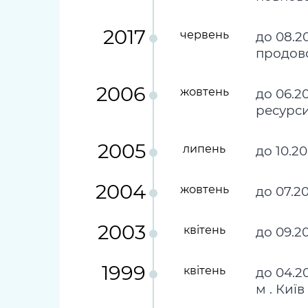
2017
червень
до 08.2
продов
2006
жовтень
до 06.2
ресурси
2005
липень
до 10.2
2004
жовтень
до 07.2
2003
квiтень
до 09.2
1999
квiтень
до 04.2
м . Київ