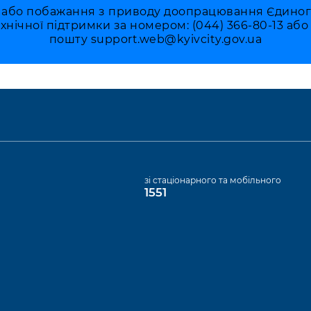
 або побажання з приводу доопрацювання Єдиного 
ехнічної підтримки за номером: (044) 366-80-13 аб
пошту
support.web@kyivcity.gov.ua
а
зі стаціонарного та мобільного
1551