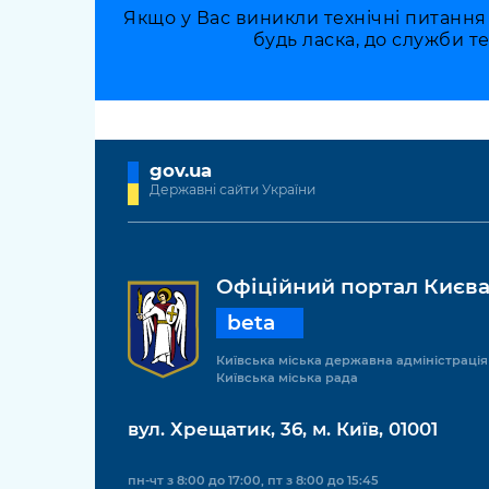
Якщо у Вас виникли технічні питання
будь ласка, до служби т
gov.ua
Державні сайти України
Офіційний портал Києв
beta
Київська міська державна адміністрація
Київська міська рада
вул. Хрещатик, 36, м. Київ, 01001
пн-чт з 8:00 до 17:00, пт з 8:00 до 15:45