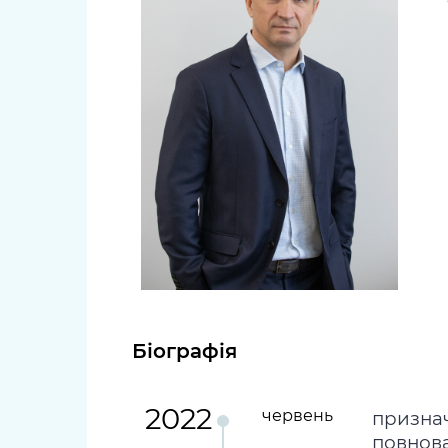
довідки
Структура
Лікарні 
Рішення та розпорядження
Освіта та
Проєкти розпоряджень, що
заклади
перебувають на погодженні
КМВА
Дороги, 
парковки
Навколи
середови
Біографія
2022
червень
призна
повнов