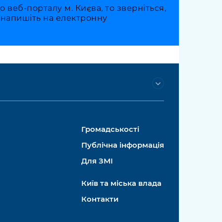
веб-порталу м. Києва, то зверніться,
о напишіть на електронну
Громадськості
Публічна інформація
Для ЗМІ
Київ та міська влада
Контакти