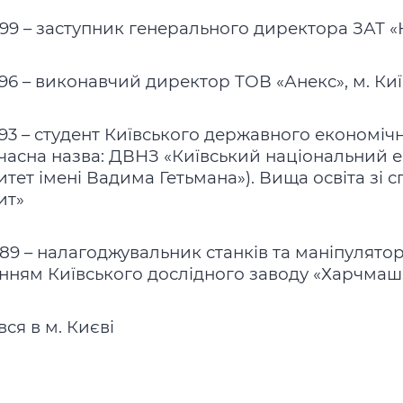
999 – заступник генерального директора ЗАТ «Н
996 – виконавчий директор ТОВ «Анекс», м. Киї
993 – студент Київського державного економічн
учасна назва: ДВНЗ «Київський національний 
итет імені Вадима Гетьмана»). Вища освіта зі с
ит»
989 – налагоджувальник станків та маніпулято
нням Київського дослідного заводу «Харчмаш»,
ся в м. Києві