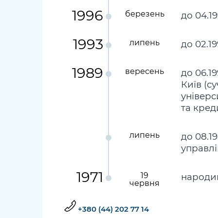
1996
березень
до 04.1
1993
липень
до 02.1
1989
вересень
до 06.1
Київ (с
універс
та кред
липень
до 08.1
управлі
1971
19
народив
червня
+380 (44) 202 77 14