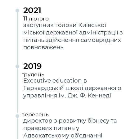
Підприємства, установи, організації
Уряд» – місцевий рівень»
Про відкриті дані
2021
Портал Захисників та Захисниць
Kyiv International Relations
Важливе під час воєнного стану
11
лютого
Портал даних Києва
Безбар'єрність
заступник голови Київської
Річні звіти
міської державної адміністрації з
Публічні дашборди
Портал послуг
питань здійснення самоврядних
Гендерна політика
повноважень
Міський застосунок Київ Цифровий
Безбар'єрність
Важливе під час воєнного стану
2019
Київська міська військова адміністрація
грудень
Executive education в
Гарвардській школі державного
управління ім. Дж. Ф. Кеннеді
вересень
директор з розвитку бізнесу та
правових питань у
Адвокатському об’єднанні