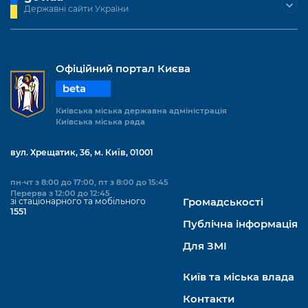
Підприємства, установи, організації
Державні сайти України
Уряд» – місцевий рівень»
Про відкриті дані
Портал Захисників та Захисниць
Kyiv International Relations
Важливе під час воєнного стану
Портал даних Києва
Безбар'єрність
Річні звіти
Офіційний портал Києва
Публічні дашборди
Портал послуг
beta
Гендерна політика
Міський застосунок Київ Цифровий
Київська міська державна адміністрація
Безбар'єрність
Київська міська рада
Важливе під час воєнного стану
Київська міська військова адміністрація
вул. Хрещатик, 36, м. Київ, 01001
пн-чт з 8:00 до 17:00, пт з 8:00 до 15:45
Перерва з 12:00 до 12:45
зі стаціонарного та мобільного
Громадськості
1551
Публічна інформація
Для ЗМІ
Київ та міська влада
Контакти