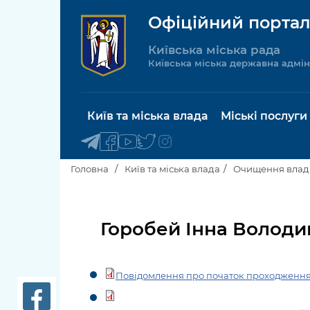
Офіційний портал
Київська міська рада
Київська міська державна адмін
Київ та міська влада
Міські послуги
Головна
Київ та міська влада
Очищення влад
Київський міський голова
Будинок 
послуги
Горобей Інна Володи
Київська міська рада
Пільги, су
Про Київ
соціальн
Повідомлення про початок проходження
Керівництво КМДА
Паспорт, 