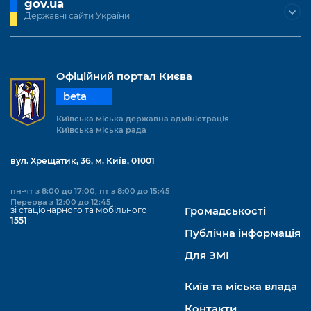
gov.ua
Підприємства, установи, організації
Уряд» – місцевий рівень»
Про відкриті дані
Державні сайти України
Портал Захисників та Захисниць
Kyiv International Relations
Важливе під час воєнного стану
Портал даних Києва
Безбар'єрність
Річні звіти
Публічні дашборди
Офіційний портал Києва
Портал послуг
Гендерна політика
beta
Міський застосунок Київ Цифровий
Київська міська державна адміністрація
Безбар'єрність
Київська міська рада
Важливе під час воєнного стану
Київська міська військова адміністрація
вул. Хрещатик, 36, м. Київ, 01001
пн-чт з 8:00 до 17:00, пт з 8:00 до 15:45
Перерва з 12:00 до 12:45
зі стаціонарного та мобільного
Громадськості
1551
Публічна інформація
Для ЗМІ
Київ та міська влада
Контакти