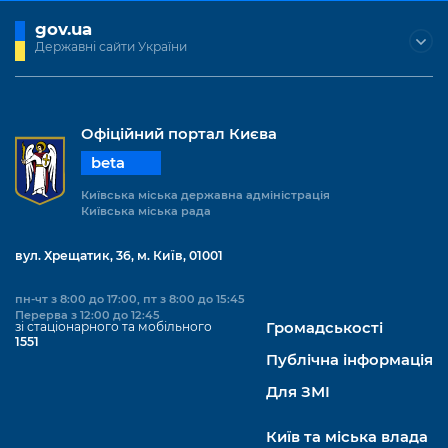
Підприємства, установи, організації
Уряд» – місцевий рівень»
Про відкриті дані
gov.ua
Портал Захисників та Захисниць
Державні сайти України
Kyiv International Relations
Важливе під час воєнного стану
Портал даних Києва
Безбар'єрність
Річні звіти
Публічні дашборди
Портал послуг
Гендерна політика
Офіційний портал Києва
Міський застосунок Київ Цифровий
beta
Безбар'єрність
Київська міська державна адміністрація
Важливе під час воєнного стану
Київська міська рада
Київська міська військова адміністрація
вул. Хрещатик, 36, м. Київ, 01001
пн-чт з 8:00 до 17:00, пт з 8:00 до 15:45
Перерва з 12:00 до 12:45
зі стаціонарного та мобільного
Громадськості
1551
Публічна інформація
Для ЗМІ
Київ та міська влада