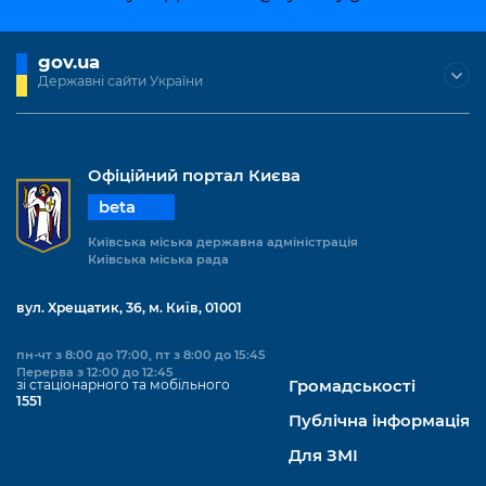
Підприємства, установи, організації
Уряд» – місцевий рівень»
Про відкриті дані
Портал Захисників та Захисниць
Kyiv International Relations
gov.ua
Важливе під час воєнного стану
Портал даних Києва
Безбар'єрність
Державні сайти України
Річні звіти
Публічні дашборди
Портал послуг
Гендерна політика
Міський застосунок Київ Цифровий
Офіційний портал Києва
Безбар'єрність
beta
Важливе під час воєнного стану
Київська міська військова адміністрація
Київська міська державна адміністрація
Київська міська рада
вул. Хрещатик, 36, м. Київ, 01001
пн-чт з 8:00 до 17:00, пт з 8:00 до 15:45
Перерва з 12:00 до 12:45
зі стаціонарного та мобільного
Громадськості
1551
Публічна інформація
Для ЗМІ