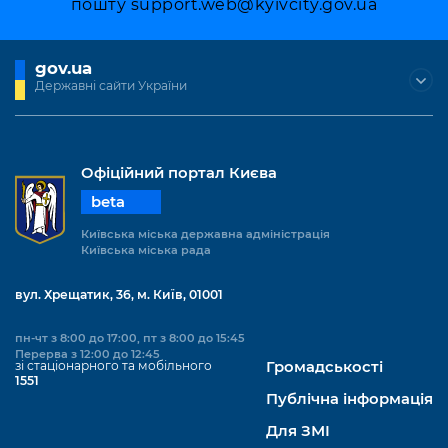
пошту
support.web@kyivcity.gov.ua
Підприємства, установи, організації
Уряд» – місцевий рівень»
Про відкриті дані
Портал Захисників та Захисниць
Kyiv International Relations
Важливе під час воєнного стану
Портал даних Києва
gov.ua
Безбар'єрність
Державні сайти України
Річні звіти
Публічні дашборди
Портал послуг
Гендерна політика
Міський застосунок Київ Цифровий
Офіційний портал Києва
Безбар'єрність
Важливе під час воєнного стану
beta
Київська міська військова адміністрація
Київська міська державна адміністрація
Київська міська рада
вул. Хрещатик, 36, м. Київ, 01001
пн-чт з 8:00 до 17:00, пт з 8:00 до 15:45
Перерва з 12:00 до 12:45
зі стаціонарного та мобільного
Громадськості
1551
Публічна інформація
Для ЗМІ