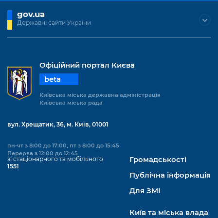
Підприємства, установи, організації
Уряд» – місцевий рівень»
Про відкриті дані
gov.ua
Портал Захисників та Захисниць
Державні сайти України
Kyiv International Relations
Важливе під час воєнного стану
Портал даних Києва
Безбар'єрність
Річні звіти
Публічні дашборди
Портал послуг
Гендерна політика
Офіційний портал Києва
Міський застосунок Київ Цифровий
beta
Безбар'єрність
Київська міська державна адміністрація
Важливе під час воєнного стану
Київська міська рада
Київська міська військова адміністрація
вул. Хрещатик, 36, м. Київ, 01001
пн-чт з 8:00 до 17:00, пт з 8:00 до 15:45
Перерва з 12:00 до 12:45
зі стаціонарного та мобільного
Громадськості
1551
Публічна інформація
Для ЗМІ
Київ та міська влада