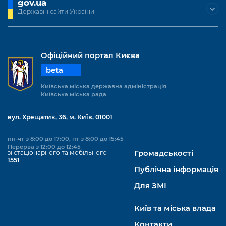
gov.ua
Підприємства, установи, організації
Уряд» – місцевий рівень»
Про відкриті дані
Державні сайти України
Портал Захисників та Захисниць
Kyiv International Relations
Важливе під час воєнного стану
Портал даних Києва
Безбар'єрність
Річні звіти
Публічні дашборди
Офіційний портал Києва
Портал послуг
Гендерна політика
beta
Міський застосунок Київ Цифровий
Київська міська державна адміністрація
Безбар'єрність
Київська міська рада
Важливе під час воєнного стану
Київська міська військова адміністрація
вул. Хрещатик, 36, м. Київ, 01001
пн-чт з 8:00 до 17:00, пт з 8:00 до 15:45
Перерва з 12:00 до 12:45
зі стаціонарного та мобільного
Громадськості
1551
Публічна інформація
Для ЗМІ
Київ та міська влада
Контакти