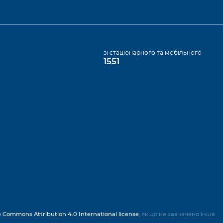
а
зі стаціонарного та мобільного
1551
e Commons Attribution 4.0 International license
, якщо не зазначено інше