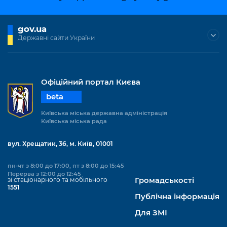
Підприємства, установи, організації
Уряд» – місцевий рівень»
Про відкриті дані
Портал Захисників та Захисниць
Kyiv International Relations
gov.ua
Важливе під час воєнного стану
Портал даних Києва
Безбар'єрність
Державні сайти України
Річні звіти
Публічні дашборди
Портал послуг
Гендерна політика
Міський застосунок Київ Цифровий
Офіційний портал Києва
Безбар'єрність
beta
Важливе під час воєнного стану
Київська міська військова адміністрація
Київська міська державна адміністрація
Київська міська рада
вул. Хрещатик, 36, м. Київ, 01001
пн-чт з 8:00 до 17:00, пт з 8:00 до 15:45
Перерва з 12:00 до 12:45
зі стаціонарного та мобільного
Громадськості
1551
Публічна інформація
Для ЗМІ