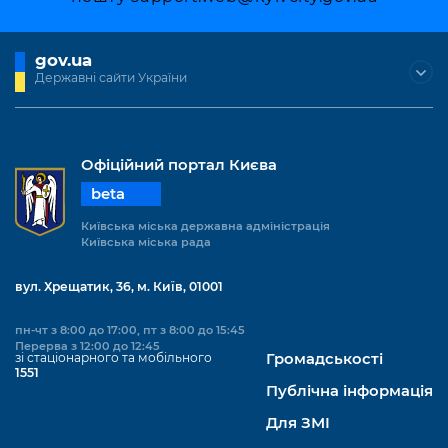
Підприємства, установи, організації
Уряд» – місцевий рівень»
Про відкриті дані
Портал Захисників та Захисниць
Kyiv International Relations
Важливе під час воєнного стану
gov.ua
Портал даних Києва
Безбар'єрність
Державні сайти України
Річні звіти
Публічні дашборди
Портал послуг
Гендерна політика
Міський застосунок Київ Цифровий
Офіційний портал Києва
Безбар'єрність
beta
Важливе під час воєнного стану
Київська міська військова адміністрація
Київська міська державна адміністрація
Київська міська рада
вул. Хрещатик, 36, м. Київ, 01001
пн-чт з 8:00 до 17:00, пт з 8:00 до 15:45
Перерва з 12:00 до 12:45
зі стаціонарного та мобільного
Громадськості
1551
Публічна інформація
Для ЗМІ