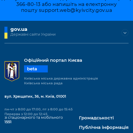
Підприємства, установи, організації
Уряд» – місцевий рівень»
366-80-13 або напишіть на електронну
Про відкриті дані
Портал Захисників та Захисниць
пошту
support.web@kyivcity.gov.ua
Kyiv International Relations
Важливе під час воєнного стану
Портал даних Києва
Безбар'єрність
Річні звіти
gov.ua
Публічні дашборди
Портал послуг
Державні сайти України
Гендерна політика
Міський застосунок Київ Цифровий
Безбар'єрність
Важливе під час воєнного стану
Офіційний портал Києва
Київська міська військова адміністрація
beta
Київська міська державна адміністрація
Київська міська рада
вул. Хрещатик, 36, м. Київ, 01001
пн-чт з 8:00 до 17:00, пт з 8:00 до 15:45
Перерва з 12:00 до 12:45
зі стаціонарного та мобільного
Громадськості
1551
Публічна інформація