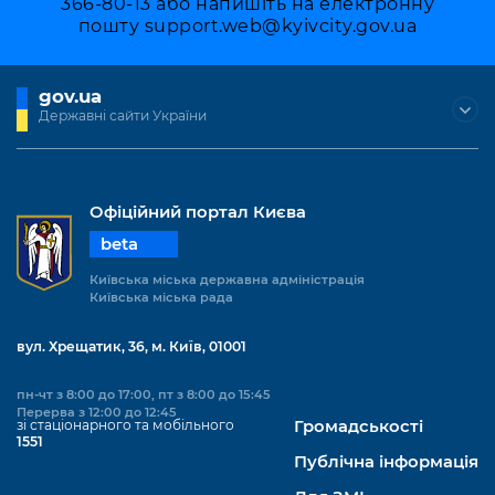
366-80-13 або напишіть на електронну
Підприємства, установи, організації
Уряд» – місцевий рівень»
Про відкриті дані
пошту
support.web@kyivcity.gov.ua
Портал Захисників та Захисниць
Kyiv International Relations
Важливе під час воєнного стану
Портал даних Києва
Безбар'єрність
gov.ua
Річні звіти
Публічні дашборди
Державні сайти України
Портал послуг
Гендерна політика
Міський застосунок Київ Цифровий
Безбар'єрність
Офіційний портал Києва
Важливе під час воєнного стану
Київська міська військова адміністрація
beta
Київська міська державна адміністрація
Київська міська рада
вул. Хрещатик, 36, м. Київ, 01001
пн-чт з 8:00 до 17:00, пт з 8:00 до 15:45
Перерва з 12:00 до 12:45
зі стаціонарного та мобільного
Громадськості
1551
Публічна інформація