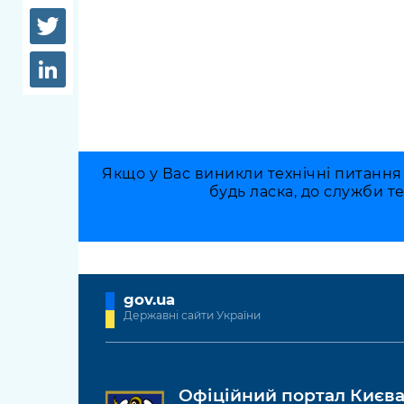
довідки
Структура
Лікарні 
Рішення та розпорядження
Освіта та
Проєкти розпоряджень, що
заклади
перебувають на погодженні
КМВА
Дороги, 
парковки
Якщо у Вас виникли технічні питання
будь ласка, до служби т
Навколи
середови
gov.ua
Державні сайти України
Офіційний портал Києв