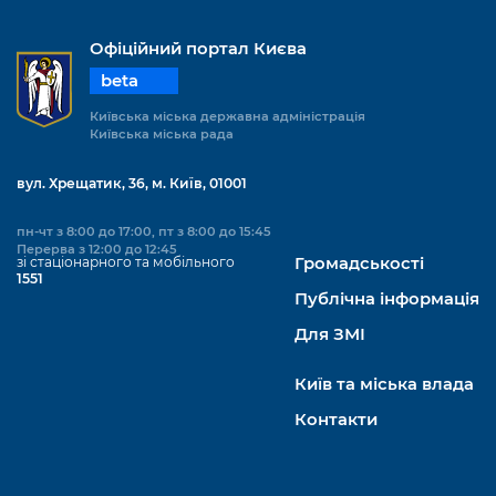
Підприємства, установи, організації
Уряд» – місцевий рівень»
Про відкриті дані
Портал Захисників та Захисниць
Офіційний портал Києва
Kyiv International Relations
Важливе під час воєнного стану
Портал даних Києва
Безбар'єрність
beta
Річні звіти
Публічні дашборди
Київська міська державна адміністрація
Портал послуг
Київська міська рада
Гендерна політика
Міський застосунок Київ Цифровий
вул. Хрещатик, 36, м. Київ, 01001
Безбар'єрність
Важливе під час воєнного стану
пн-чт з 8:00 до 17:00, пт з 8:00 до 15:45
Київська міська військова адміністрація
Перерва з 12:00 до 12:45
зі стаціонарного та мобільного
Громадськості
1551
Публічна інформація
Для ЗМІ
Київ та міська влада
Контакти