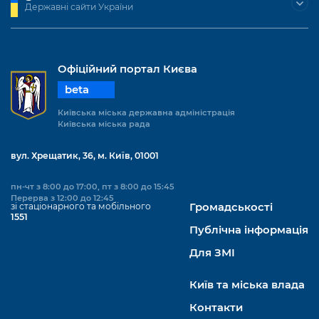
Підприємства, установи, організації
Державні сайти України
Уряд» – місцевий рівень»
Про відкриті дані
Портал Захисників та Захисниць
Kyiv International Relations
Важливе під час воєнного стану
Портал даних Києва
Безбар'єрність
Річні звіти
Офіційний портал Києва
Публічні дашборди
Портал послуг
beta
Гендерна політика
Міський застосунок Київ Цифровий
Київська міська державна адміністрація
Безбар'єрність
Київська міська рада
Важливе під час воєнного стану
Київська міська військова адміністрація
вул. Хрещатик, 36, м. Київ, 01001
пн-чт з 8:00 до 17:00, пт з 8:00 до 15:45
Перерва з 12:00 до 12:45
зі стаціонарного та мобільного
Громадськості
1551
Публічна інформація
Для ЗМІ
Київ та міська влада
Контакти