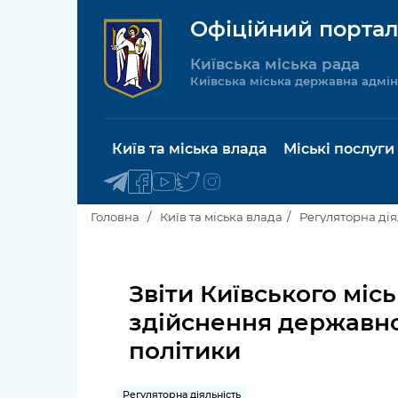
Офіційний портал
Київська міська рада
Київська міська державна адмін
Київ та міська влада
Міські послуги
Головна
Київ та міська влада
Регуляторна дія
Київський міський голова
Будинок 
послуги
Звіти Київського міс
Київська міська рада
здійснення державно
Пільги, су
Про Київ
політики
соціальн
Керівництво КМДА
Паспорт, 
Регуляторна діяльність