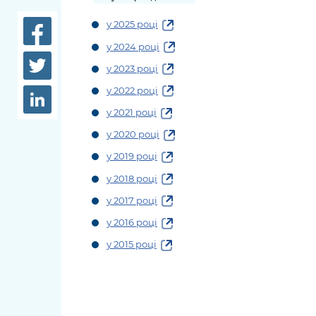
довідки
Структура
у 2025 році
Лікарні 
у 2024 році
Рішення та розпорядження
Освіта та
у 2023 році
Проєкти розпоряджень, що
заклади
у 2022 році
перебувають на погодженні
КМВА
Дороги, 
у 2021 році
парковки
у 2020 році
у 2019 році
Навколи
середови
у 2018 році
у 2017 році
у 2016 році
у 2015 році