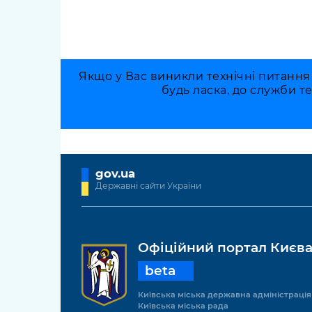
Якщо у Вас виникли технічні питання
будь ласка, до служби т
gov.ua
Державні сайти України
Офіційний портал Києв
beta
Київська міська державна адміністрація
Київська міська рада