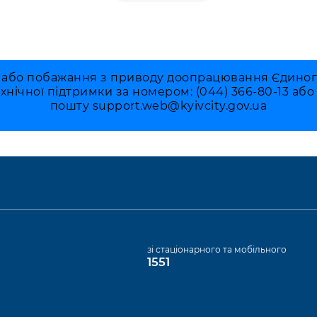
 або побажання з приводу доопрацювання Єдиного 
ехнічної підтримки за номером: (044) 366-80-13 аб
пошту
support.web@kyivcity.gov.ua
а
зі стаціонарного та мобільного
1551