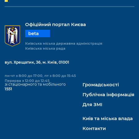
Підприємства, установи, організації
Уряд» – місцевий рівень»
Про відкриті дані
Портал Захисників та Захисниць
Kyiv International Relations
Важливе під час воєнного стану
Портал даних Києва
Безбар'єрність
Офіційний портал Києва
Річні звіти
Публічні дашборди
beta
Портал послуг
Гендерна політика
Київська міська державна адміністрація
Міський застосунок Київ Цифровий
Київська міська рада
Безбар'єрність
Важливе під час воєнного стану
вул. Хрещатик, 36, м. Київ, 01001
Київська міська військова адміністрація
пн-чт з 8:00 до 17:00, пт з 8:00 до 15:45
Перерва з 12:00 до 12:45
зі стаціонарного та мобільного
Громадськості
1551
Публічна інформація
Для ЗМІ
Київ та міська влада
Контакти