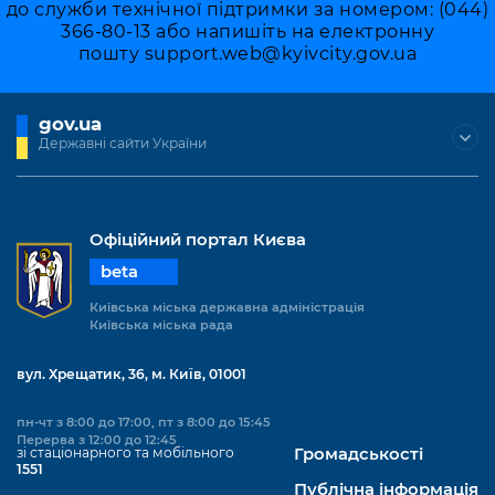
інформації
до служби технічної підтримки за номером: (044)
Рішення та розпорядження
Освіта та навчальні заклади
Громадська експертиза
Медіагалерея
366-80-13 або напишіть на електронну
Інформація з обмеженим доступом
Портал Послуг
пошту
support.web@kyivcity.gov.ua
Проєкти розпоряджень, що
Дороги, транспорт та парковки
Громадський бюджет
Підписатися на новини та анонси від
перебувають на погодженні КМВА
Подати запит онлайн
КМДА / Subscribe to announcements
Навколишнє середовище міста
Консультації з громадськістю
from the KCSA
gov.ua
Рішення Київради
Проекти нормативно-правових та
Державні сайти України
Містобудування та земельні ділянки
Громадська рада
інших актів
Порядок акредитації медіа /
Контактна інформація
Accreditation process
Культура, спорт, дозвілля
Петиції
Нормативна база
Графік роботи та прийому громадян
Подати журналістський запит /
Офіційний портал Києва
Бізнес та ліцензування
Відкритий бюджет
Питання і відповіді про публічну
Submitting a media request
Вакансії
beta
інформацію
Фінанси та бюджет
Контактний центр
Зйомки в лікарнях в умовах воєнного
Київська міська державна адміністрація
Статистика
Київська міська рада
Порядок оскарження рішень, дій чи
стану / Rules for media coverage of
Безпека та правопорядок
Допомога учасникам АТО
бездіяльності розпорядників інформації
hospitals at work under martial law
Звернення громадян
вул. Хрещатик, 36, м. Київ, 01001
Ритуальні послуги
Рада з питань внутрішньо переміщених
Звіти про опрацювання запитів на
Контакти для медіа / Contacts for mass
Регуляторна діяльність
осіб при Київській міській військовій
публічну інформацію
пн-чт з 8:00 до 17:00, пт з 8:00 до 15:45
media
Іноземцям / For foreigners
адміністрації
Перерва з 12:00 до 12:45
зі стаціонарного та мобільного
Громадськості
Промисловість і наука Києва
Інформація для споживачів
1551
Пам'ятки культурної спадщини
«Ініціатива «Партнерство «Відкритий
Публічна інформація