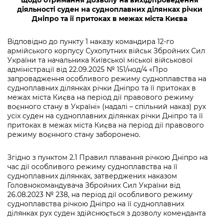
щодо отримання дозволу на вихід/проведення
інформації
Рішення та розпорядження
Освіта та навчальні заклади
Громадська експертиза
діяльності суден на судноплавних ділянках річки
Медіагалерея
Дніпро та її притоках в межах
міста Києва
Інформація з обмеженим доступом
Портал Послуг
Проєкти розпоряджень, що
Дороги, транспорт та парковки
Громадський бюджет
Підписатися на новини та анонси від
перебувають на погодженні КМВА
Подати запит онлайн
Відповідно до пункту 1 наказу командира 12-го
КМДА / Subscribe to announcements
Навколишнє середовище міста
Консультації з громадськістю
армійського корпусу Сухопутних військ Збройних Сил
from the KCSA
Рішення Київради
України та начальника Київської міської військової
Проекти нормативно-правових та
Містобудування та земельні ділянки
адміністрації від 22.09.2025 № 151/нод/4 «Про
Громадська рада
інших актів
Порядок акредитації медіа /
Контактна інформація
запровадження особливого режиму судноплавства на
Accreditation process
судноплавних ділянках річки Дніпро та її притоках в
Культура, спорт, дозвілля
Петиції
Нормативна база
межах міста Києва на період дії правового режиму
Графік роботи та прийому громадян
Подати журналістський запит /
воєнного стану в Україні» (надалі – спільний наказ) рух
Бізнес та ліцензування
Відкритий бюджет
Питання і відповіді про публічну
усіх суден на судноплавних ділянках річки Дніпро та її
Submitting a media request
Вакансії
інформацію
притоках в межах міста Києва на період дії правового
Фінанси та бюджет
Контактний центр
режиму воєнного стану заборонено.
Зйомки в лікарнях в умовах воєнного
Статистика
Порядок оскарження рішень, дій чи
стану / Rules for media coverage of
Безпека та правопорядок
Допомога учасникам АТО
бездіяльності розпорядників інформації
Згідно з пунктом 2.1 Правил плавання річкою Дніпро на
hospitals at work under martial law
Звернення громадян
час дії особливого режиму судноплавства на її
Ритуальні послуги
Рада з питань внутрішньо переміщених
судноплавних ділянках, затверджених наказом
Звіти про опрацювання запитів на
Контакти для медіа / Contacts for mass
Регуляторна діяльність
осіб при Київській міській військовій
Головнокомандувача Збройних Сил України від
публічну інформацію
media
Іноземцям / For foreigners
адміністрації
26.08.2023 № 238, на період дії особливого режиму
Промисловість і наука Києва
судноплавства річкою Дніпро на її судноплавних
Інформація для споживачів
Пам'ятки культурної спадщини
ділянках рух суден здійснюється з дозволу коменданта
«Ініціатива «Партнерство «Відкритий