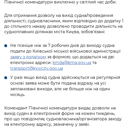
Підприємства, установи, організації
Північної комендатури виключно у світлий час доби.
Уряд» – місцевий рівень»
Про відкриті дані
Портал Захисників та Захисниць
Kyiv International Relations
Для отримання дозволу на вихід судна/проведення
Важливе під час воєнного стану
Портал даних Києва
Безбар'єрність
діяльності, судновласники, яким відповідно до додатку 1
Річні звіти
до спільного наказу дозволено проводити діяльність на
Публічні дашборди
судноплавних ділянках міста Києва, зобов’язані:
Портал послуг
Гендерна політика
Міський застосунок Київ Цифровий
Не пізніше ніж за 7 робочих днів до виходу судна
Безбар'єрність
подати до Київської міської військової адміністрації
Важливе під час воєнного стану
заяву з додатком
за формою, що додається на дві
Київська міська військова адміністрація
електронні адреси:
kmda@kma.gov.ua
та
transport@kyivcity.gov.ua
У разі якщо вихід судна здійснюється на регулярній
основі заява може бути подана відразу на усі
заплановані виходи, але не більше ніж на один
місяць.
Комендант Північної комендатури видає дозволи на
вихід суден в електронній формі на кожен тиждень,
про що повідомляє судновласника/організатора заходу
на електронну адресу, зазначену у заяві.