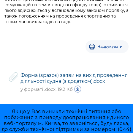
комунікацій на землях водного фонду тощо), отримання
якого здійснюється у встановленому законом порядку, а
також погодженням на проведення спортивних та
інших масових заходів на воді.
Надрукувати
Форма (зразок) заяви на вихід проведення
діяльності судна (з додатком).docx
у форматі .docx, 19.2 Кб
Якщо у Вас виникли технічні питання або
побажання з приводу доопрацювання Єдиного
веб-порталу м. Києва, то зверніться, будь ласка,
до служби технічної підтримки за номером: (044)