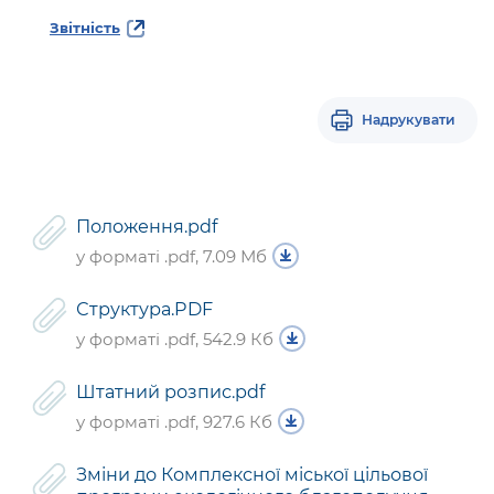
Звітність
Надрукувати
Положення.pdf
у форматі .pdf, 7.09 Мб
Структура.PDF
у форматі .pdf, 542.9 Кб
Штатний розпис.pdf
у форматі .pdf, 927.6 Кб
Зміни до Комплексної міської цільової