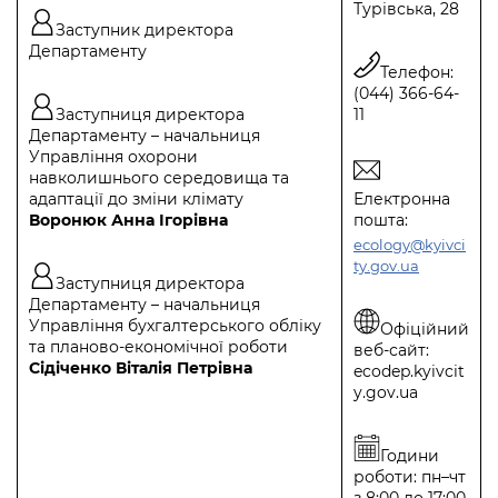
Турівська, 28
Заступник директора
Департаменту
Телефон:
(044) 366-64-
Заступниця директора
11
Департаменту – начальниця
Управління охорони
навколишнього середовища та
адаптації до зміни клімату
Електронна
Воронюк Анна Ігорівна
пошта:
ecology@kyivci
ty.gov.ua
Заступниця директора
Департаменту – начальниця
Управління бухгалтерського обліку
Офіційний
та планово-економічної роботи
веб-сайт:
Сідіченко Віталія Петрівна
ecodep.kyivcit
y.gov.ua
Години
роботи: пн–чт
з 8:00 до 17:00,