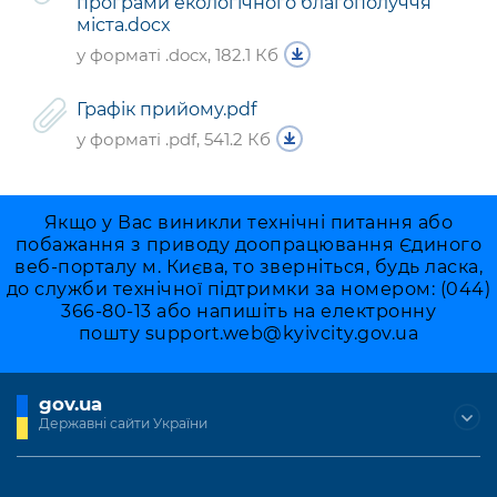
програми екологічного благополуччя
міста.docx
у форматі .docx, 182.1 Кб
Графік прийому.pdf
у форматі .pdf, 541.2 Кб
Якщо у Вас виникли технічні питання або
побажання з приводу доопрацювання Єдиного
веб-порталу м. Києва, то зверніться, будь ласка,
до служби технічної підтримки за номером: (044)
366-80-13 або напишіть на електронну
пошту
support.web@kyivcity.gov.ua
gov.ua
Державні сайти України