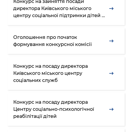
інформації
Конкурс на зайняття посади
Рішення та розпорядження
Освіта та навчальні заклади
Громадська експертиза
Медіагалерея
директора Київського міського
Інформація з обмеженим доступом
Портал Послуг
центру соціальної підтримки дітей та
Проєкти розпоряджень, що
Дороги, транспорт та парковки
Громадський бюджет
Підписатися на новини та анонси від
перебувають на погодженні КМВА
сімей
Подати запит онлайн
КМДА / Subscribe to announcements
Навколишнє середовище міста
Консультації з громадськістю
from the KCSA
Рішення Київради
Оголошення про початок
Проекти нормативно-правових та
Містобудування та земельні ділянки
Громадська рада
інших актів
формування конкурсної комісії
Порядок акредитації медіа /
Контактна інформація
Accreditation process
Культура, спорт, дозвілля
Петиції
Нормативна база
Графік роботи та прийому громадян
Подати журналістський запит /
Конкурс на посаду директора
Бізнес та ліцензування
Відкритий бюджет
Питання і відповіді про публічну
Submitting a media request
Вакансії
Київського міського центру
інформацію
Фінанси та бюджет
Контактний центр
соціальних служб
Зйомки в лікарнях в умовах воєнного
Статистика
Порядок оскарження рішень, дій чи
стану / Rules for media coverage of
Безпека та правопорядок
Допомога учасникам АТО
бездіяльності розпорядників інформації
hospitals at work under martial law
Звернення громадян
Конкурс на посаду директора
Ритуальні послуги
Рада з питань внутрішньо переміщених
Звіти про опрацювання запитів на
Контакти для медіа / Contacts for mass
Регуляторна діяльність
Центру соціально-психологічної
осіб при Київській міській військовій
публічну інформацію
media
Іноземцям / For foreigners
реабілітації дітей
адміністрації
Промисловість і наука Києва
Інформація для споживачів
Пам'ятки культурної спадщини
«Ініціатива «Партнерство «Відкритий