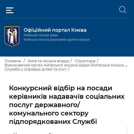
Офіційний портал Києва
Київська міська рада
Київська міська державна адміністрація
Київ та міська влада
Головна
Київ та міська влада
Структура
Виконавчий орган Київської міської ради (Київська міська державна адміністрація)
Служба у справах дітей та сім'ї
Міські послуги
Київський міський голова
Громадськості
Конкурсний відбір на посади
Київська міська рада
Будинок та комунальні послуги
керівників надавачів соціальних
Публічна інформація
Про Київ
Пільги, субсидії та соціальний захист
Реєстр громадських об'єднань
послуг державного/
комунального сектору
Керівництво КМДА
Для медіа / For Media
Паспорт, свідоцтва та довідки
Громадські слухання
Доступ до публічної інформації
підпорядкованих Службі
Структура
Версія для людей з
Лікарні та медицина
Запобігання
Місцеві ініціативи
Про систему обліку публічної
Новини та Анонси
порушеннями
корупції
зору