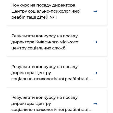
Підприємства, установи, організації
Уряд» – місцевий рівень»
Про відкриті дані
Конкурс на посаду директора
Портал Захисників та Захисниць
Центру соціально-психологічної
Kyiv International Relations
Важливе під час воєнного стану
Портал даних Києва
реабілітації дітей № 1
Безбар'єрність
Річні звіти
Публічні дашборди
Портал послуг
Гендерна політика
Результати конкурсу на посаду
Міський застосунок Київ Цифровий
директора Київського міського
Безбар'єрність
центру соціальних служб
Важливе під час воєнного стану
Київська міська військова адміністрація
Результати конкурсу на посаду
директора Центру
соціально-⁠психологічної реабілітації
дітей
Результати конкурсу на посаду
директора Центру
соціально-⁠⁠психологічної реабілітації