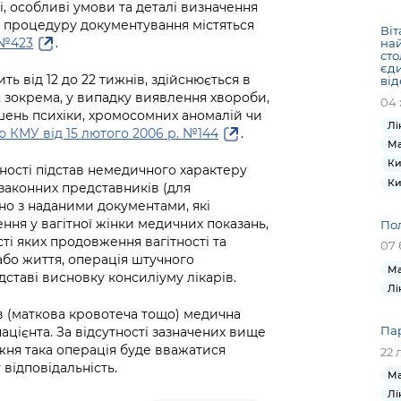
Громадська
Вакансії
Відкритий бюд
ся на
і, особливі умови та деталі визначення
експертиза
Фінанси та бюджет
ро процедуру документування містяться
Інформація з
Поря
новин
Віт
Статистика
Контактний це
.№423
.
най
та медицина
обмеженим
оска
анонс
сто
Громадський
Безпека та
доступом
рішен
КМДА
єди
ть від 12 до 22 тижнів, здійснюється в
Звернення громадян
від
 навчальні
бюджет
правопорядок
безді
Subsc
 зокрема, у випадку виявлення хвороби,
04 
Подати запит
розпо
to
шень психіки, хромосомних аномалій чи
Регуляторна діяльність
Ритуальні послуги
Лі
онлайн
інфор
anno
 КМУ від 15 лютого 2006 р. №144
.
транспорт та
Ма
ment
Іноземцям / For
Ки
Проекти
Звіти
ності підстав немедичного характеру
from 
foreigners
Ки
нормативно-
ї законних представників (для
опра
KCSA
шнє
ідно з наданими документами, які
правових та
запит
ще міста
ння у вагітної жінки медичних показань,
Пол
інших актів
публі
сті яких продовження вагітності та
07 
інфо
 або життя, операція штучного
Ма
дставі висновку консиліуму лікарів.
Лі
в (маткова кровотеча тощо) медична
Пар
ацієнта. За відсутності зазначених вище
ижня така операція буде вважатися
22 
 відповідальність.
Ма
Лі