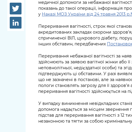
довідки
медичної допомоги за небажаної вагітност
Структура
показань до такої операції, інформація п
у
Наказі МОЗ України від 24 травня 2013 р
Лікарні 
Рішення та розпорядження
Переривання вагітності, строк якої станови
Освіта та
акредитованих закладах охорони здоров’я,
Проєкти розпоряджень, що
заклади
спричиненої ВІЛ, цукрового діабету, пору
перебувають на погодженні
інших обставин, передбачених
Постановою
КМВА
Дороги, 
парковки
Переривання небажаної вагітності за наяв
здійснюють за заявою вагітної жінки або ї
Навколи
неповнолітньої, недієздатної особи) та зг
середови
підтверджують ці обставини. У разі виявле
що не зазначені в постанові, але за наявно
пологи становлять загрозу для її здоров’я
переривання вагітності здійснюється на пі
У випадку виникнення невідкладних стані
допомога надається за місцем звернення п
підстав для переривання вагітності з 12 т
незаконною та тягти за собою кримінальну