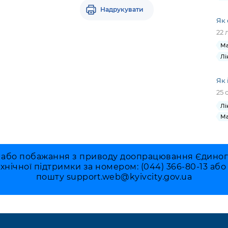
Надрукувати
Як 
22 
Ма
Лі
Як 
25 
Лі
Ма
 або побажання з приводу доопрацювання Єдиного 
ехнічної підтримки за номером: (044) 366-80-13 аб
пошту
support.web@kyivcity.gov.ua