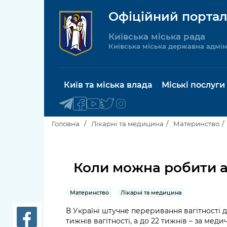
Офіційний портал
Київська міська рада
Київська міська державна адмін
Київ та міська влада
Міські послуги
Головна
Лікарні та медицина
Материнство
Київський міський голова
Будинок 
послуги
Коли можна робити 
Київська міська рада
Пільги, су
Материнство
Лікарні та медицина
Про Київ
соціальн
В Україні штучне переривання вагітності д
Керівництво КМДА
Паспорт, 
тижнів вагітності, а до 22 тижнів – за ме