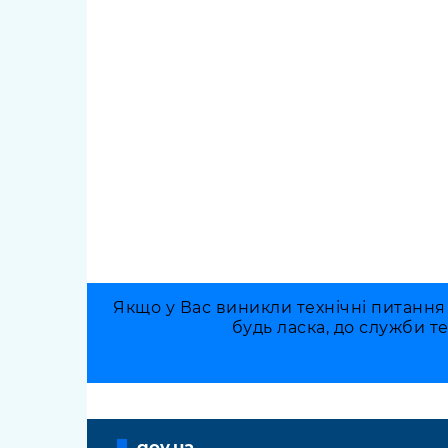
Якщо у Вас виникли технічні питання
будь ласка, до служби т
gov.ua