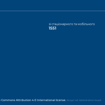
а
зі стаціонарного та мобільного
1551
e Commons Attribution 4.0 International license
, якщо не зазначено інше