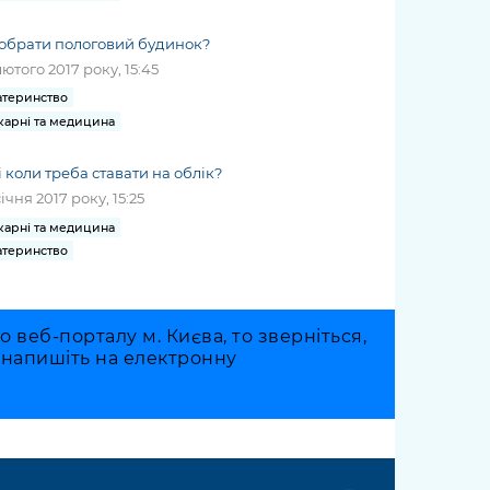
обрати пологовий будинок?
лютого 2017 року, 15:45
теринство
карні та медицина
і коли треба ставати на облік?
січня 2017 року, 15:25
карні та медицина
теринство
веб-порталу м. Києва, то зверніться,
о напишіть на електронну