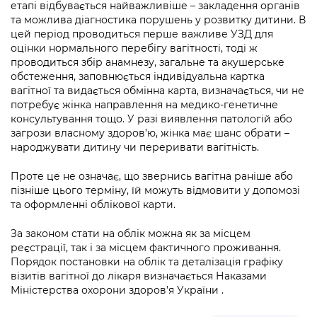
інформації
етапі відбувається найважливіше – закладення органів
Рішення та розпорядження
Освіта та навчальні заклади
Громадська експертиза
Медіагалерея
та можлива діагностика порушень у розвитку дитини. В
Інформація з обмеженим доступом
Портал Послуг
цей період проводиться перше важливе УЗД для
Проєкти розпоряджень, що
Дороги, транспорт та парковки
Громадський бюджет
Підписатися на новини та анонси від
оцінки нормального перебігу вагітності, тоді ж
перебувають на погодженні КМВА
Подати запит онлайн
проводиться збір анамнезу, загальне та акушерське
КМДА / Subscribe to announcements
Навколишнє середовище міста
Консультації з громадськістю
обстеження, заповнюється індивідуальна картка
from the KCSA
Рішення Київради
Проекти нормативно-правових та
вагітної та видається обмінна карта, визначається, чи не
Містобудування та земельні ділянки
Громадська рада
потребує жінка направлення на медико-генетичне
інших актів
Порядок акредитації медіа /
Контактна інформація
консультування тощо. У разі виявлення патологій або
Accreditation process
Культура, спорт, дозвілля
Петиції
загрози власному здоров’ю, жінка має шанс обрати –
Нормативна база
Графік роботи та прийому громадян
народжувати дитину чи переривати вагітність.
Подати журналістський запит /
Бізнес та ліцензування
Відкритий бюджет
Питання і відповіді про публічну
Submitting a media request
Вакансії
Проте це не означає, що звернись вагітна раніше або
інформацію
Фінанси та бюджет
пізніше цього терміну, їй можуть відмовити у допомозі
Контактний центр
Зйомки в лікарнях в умовах воєнного
Статистика
та оформленні облікової карти.
Порядок оскарження рішень, дій чи
стану / Rules for media coverage of
Безпека та правопорядок
Допомога учасникам АТО
бездіяльності розпорядників інформації
hospitals at work under martial law
Звернення громадян
За законом стати на облік можна як за місцем
реєстрації, так і за місцем фактичного проживання.
Ритуальні послуги
Рада з питань внутрішньо переміщених
Звіти про опрацювання запитів на
Контакти для медіа / Contacts for mass
Порядок постановки на облік та деталізація графіку
Регуляторна діяльність
осіб при Київській міській військовій
публічну інформацію
media
візитів вагітної до лікаря визначається Наказами
Іноземцям / For foreigners
адміністрації
Міністерства охорони здоров’я України .
Промисловість і наука Києва
Інформація для споживачів
Пам'ятки культурної спадщини
«Ініціатива «Партнерство «Відкритий